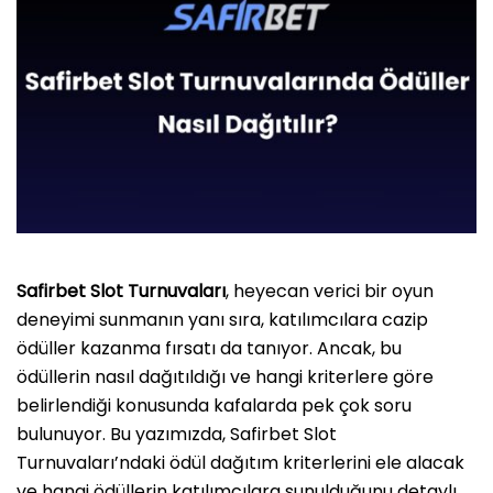
Safirbet Slot Turnuvaları
, heyecan verici bir oyun
deneyimi sunmanın yanı sıra, katılımcılara cazip
ödüller kazanma fırsatı da tanıyor. Ancak, bu
ödüllerin nasıl dağıtıldığı ve hangi kriterlere göre
belirlendiği konusunda kafalarda pek çok soru
bulunuyor. Bu yazımızda, Safirbet Slot
Turnuvaları’ndaki ödül dağıtım kriterlerini ele alacak
ve hangi ödüllerin katılımcılara sunulduğunu detaylı