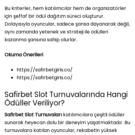
Bu kriterler, hem katılımcılar hem de organizatörler
için şeffaf bir ödül dağıtım süreci oluşturur.
Dolayısıyla oyuncular, sadece şansa dayanarak değil,
aynı zamanda yetenek ve strateji ile ödülleri
kazanma şansına sahip olurlar.
Okuma Önerileri
https://safirbetgiris.co/
https://safirbetgiris.co/
Safirbet Slot Turnuvalarında Hangi
Ödüller Veriliyor?
Safirbet Slot Turnuvaları
katılımcılara çeşitli ödüller
sunarak heyecan dolu bir deneyim yaşatmaktadır. Bu
turnuvalara katılan oyuncular, rekabetin yüksek