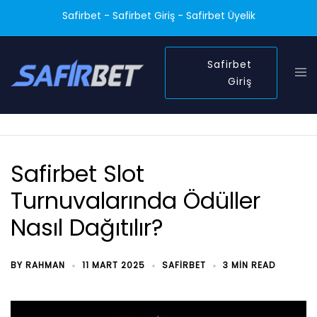
Skip
Safirbet - Safirbet Giriş - Safirbet Üyelik
to
content
Safirbet
Tog
me
Giriş
Safirbet Slot
Turnuvalarında Ödüller
Nasıl Dağıtılır?
BY
RAHMAN
11 MART 2025
SAFIRBET
3 MIN READ