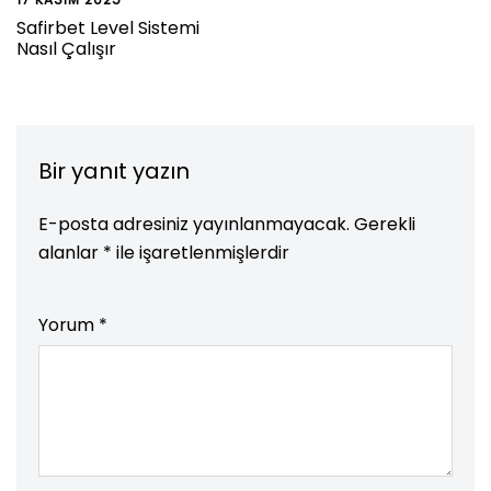
Safirbet Level Sistemi
Nasıl Çalışır
Bir yanıt yazın
E-posta adresiniz yayınlanmayacak.
Gerekli
alanlar
*
ile işaretlenmişlerdir
Yorum
*