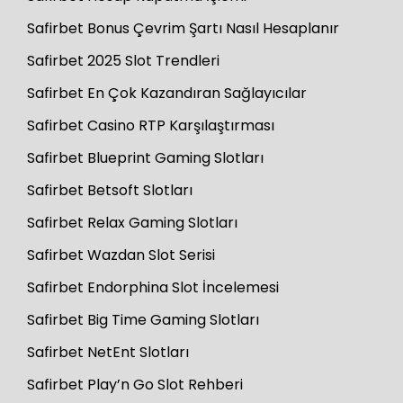
Safirbet Bonus Çevrim Şartı Nasıl Hesaplanır
Safirbet 2025 Slot Trendleri
Safirbet En Çok Kazandıran Sağlayıcılar
Safirbet Casino RTP Karşılaştırması
Safirbet Blueprint Gaming Slotları
Safirbet Betsoft Slotları
Safirbet Relax Gaming Slotları
Safirbet Wazdan Slot Serisi
Safirbet Endorphina Slot İncelemesi
Safirbet Big Time Gaming Slotları
Safirbet NetEnt Slotları
Safirbet Play’n Go Slot Rehberi