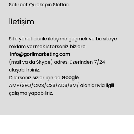
Safirbet Quickspin Slotları
İletişim
Site yöneticisi ile iletişime geçmek ve bu siteye
reklam vermek isterseniz bizlere
info@gorilmarketing.com
(mail ya da Skype) adresi üzerinden 7/24
ulaşabilirsiniz.
Dilerseniz sizler için de
Google
AMP/SEO/CMS/CSS/ADS/SM/ alanlarıyla ilgili
çalışma yapabiliriz.