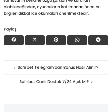
turnuvanın kendine özgü şartları ve kuralları
olabileceğinden, oyuncuların katılmadan önce bu
bilgileri dikkatlice okumaları önerilmektedir.
Paylaş
Post
Safirbet Telegram’dan Bonus Nasıl Alınır?
navigation
Safirbet Canlı Destek 7/24 Açık Mı?