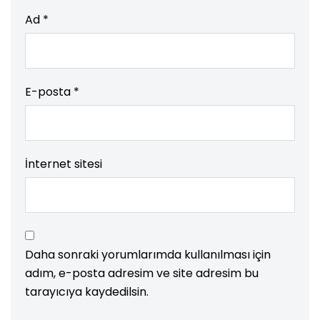
Ad
*
E-posta
*
İnternet sitesi
Daha sonraki yorumlarımda kullanılması için
adım, e-posta adresim ve site adresim bu
tarayıcıya kaydedilsin.