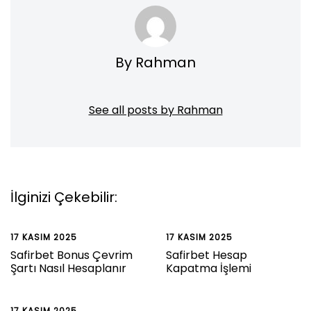
By Rahman
See all posts by Rahman
İlginizi Çekebilir:
17 KASIM 2025
17 KASIM 2025
Safirbet Bonus Çevrim
Safirbet Hesap
Şartı Nasıl Hesaplanır
Kapatma İşlemi
17 KASIM 2025