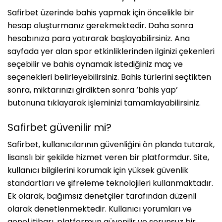
Safirbet üzerinde bahis yapmak için öncelikle bir
hesap oluşturmanız gerekmektedir. Daha sonra
hesabınıza para yatırarak başlayabilirsiniz. Ana
sayfada yer alan spor etkinliklerinden ilginizi çekenleri
seçebilir ve bahis oynamak istediğiniz maç ve
seçenekleri belirleyebilirsiniz. Bahis türlerini seçtikten
sonra, miktarınızı girdikten sonra ‘bahis yap’
butonuna tıklayarak işleminizi tamamlayabilirsiniz.
Safirbet güvenilir mi?
Safirbet, kullanıcılarının güvenliğini ön planda tutarak,
lisanslı bir şekilde hizmet veren bir platformdur. Site,
kullanıcı bilgilerini korumak için yüksek güvenlik
standartları ve şifreleme teknolojileri kullanmaktadır.
Ek olarak, bağımsız denetçiler tarafından düzenli
olarak denetlenmektedir. Kullanıcı yorumları ve
genel itibarı, platformun güvenilir ve sorunsuz bir