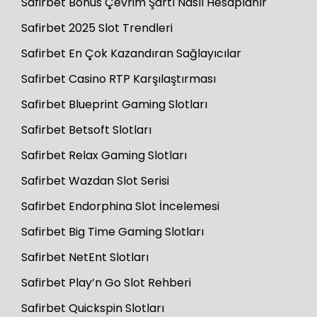
Safirbet Bonus Çevrim Şartı Nasıl Hesaplanır
Safirbet 2025 Slot Trendleri
Safirbet En Çok Kazandıran Sağlayıcılar
Safirbet Casino RTP Karşılaştırması
Safirbet Blueprint Gaming Slotları
Safirbet Betsoft Slotları
Safirbet Relax Gaming Slotları
Safirbet Wazdan Slot Serisi
Safirbet Endorphina Slot İncelemesi
Safirbet Big Time Gaming Slotları
Safirbet NetEnt Slotları
Safirbet Play’n Go Slot Rehberi
Safirbet Quickspin Slotları