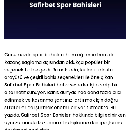
Günümüzde spor bahisleri, hem eğlence hem de
kazanç sağlama açısından oldukça popüler bir
seçenek haline geldi. Bu noktada, kullanıcı dostu
arayüzü ve çeşitli bahis seçenekleri ile öne çıkan
Safirbet Spor Bahisleri
, bahis severler için cazip bir
alternatif sunuyor. Bahis dünyasında daha fazla bilgi
edinmek ve kazanma şansınızı artırmak için doğru
stratejiler geliştirmek önemli bir yer tutmakta. Bu
yazıda,
Safirbet Spor Bahisleri
hakkında bilgi edinirken
aynı zamanda kazanma stratejilerine dair ipuçlarına