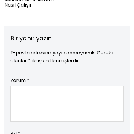
Nasıl Çalışır
Bir yanıt yazın
E-posta adresiniz yayınlanmayacak.
Gerekli
alanlar
*
ile işaretlenmişlerdir
Yorum
*
Ad
*