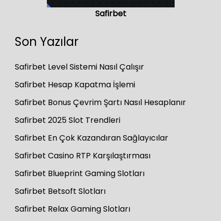
Safirbet
Son Yazılar
Safirbet Level Sistemi Nasıl Çalışır
Safirbet Hesap Kapatma İşlemi
Safirbet Bonus Çevrim Şartı Nasıl Hesaplanır
Safirbet 2025 Slot Trendleri
Safirbet En Çok Kazandıran Sağlayıcılar
Safirbet Casino RTP Karşılaştırması
Safirbet Blueprint Gaming Slotları
Safirbet Betsoft Slotları
Safirbet Relax Gaming Slotları