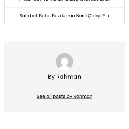
navigation
Safirbet Bahis Bozdurma Nasıl Çalışır?
By Rahman
See all posts by Rahman