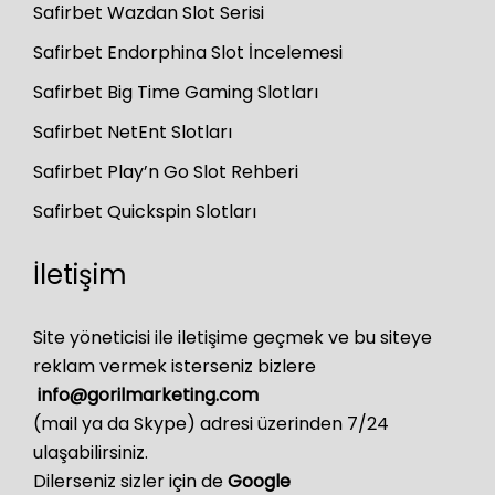
Safirbet Wazdan Slot Serisi
Safirbet Endorphina Slot İncelemesi
Safirbet Big Time Gaming Slotları
Safirbet NetEnt Slotları
Safirbet Play’n Go Slot Rehberi
Safirbet Quickspin Slotları
İletişim
Site yöneticisi ile iletişime geçmek ve bu siteye
reklam vermek isterseniz bizlere
info@gorilmarketing.com
(mail ya da Skype) adresi üzerinden 7/24
ulaşabilirsiniz.
Dilerseniz sizler için de
Google