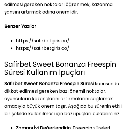
edilmesi gereken noktaları öğrenmek, kazanma
şansını artırmak adına önemlidir.
Benzer Yazılar
https://safirbetgiris.co/
https://safirbetgiris.co/
Safirbet Sweet Bonanza Freespin
Süresi Kullanım İpuçları
Safirbet Sweet Bonanza Freespin Süresi
konusunda
dikkat edilmesi gereken bazı önemli noktalar,
oyuncuların kazançlarını artırmalarını sağlamak
amacıyla büyük önem taşır. Aşağıda bu sürenin etkili
bir şekilde kullanılması için bazı ipuçları bulabilirsiniz:
Zamanı İyi Değerlendirin
: Freespin süreleri