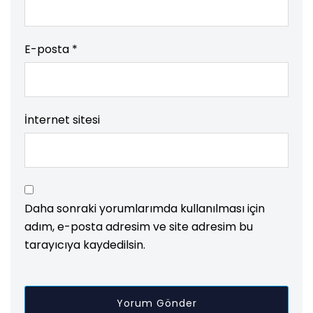
E-posta
*
İnternet sitesi
Daha sonraki yorumlarımda kullanılması için
adım, e-posta adresim ve site adresim bu
tarayıcıya kaydedilsin.