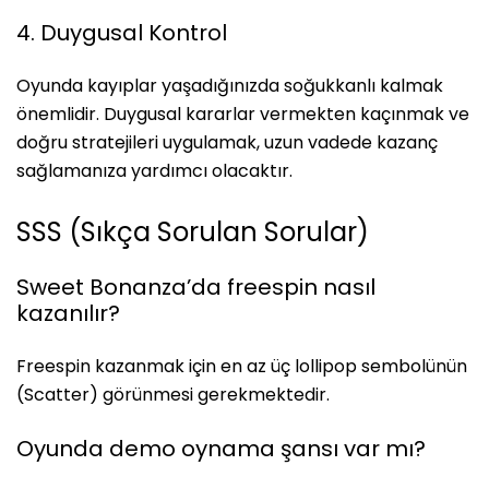
4. Duygusal Kontrol
Oyunda kayıplar yaşadığınızda soğukkanlı kalmak
önemlidir. Duygusal kararlar vermekten kaçınmak ve
doğru stratejileri uygulamak, uzun vadede kazanç
sağlamanıza yardımcı olacaktır.
SSS (Sıkça Sorulan Sorular)
Sweet Bonanza’da freespin nasıl
kazanılır?
Freespin kazanmak için en az üç lollipop sembolünün
(Scatter) görünmesi gerekmektedir.
Oyunda demo oynama şansı var mı?