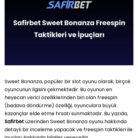
Sweet Bonanza, popüler bir slot oyunu olarak, birçok
oyuncunun ilgisini çekmektedir. Bu oyunun en
heyecan verici özelliklerinden biri olan freespin
(bedava döndürme) özelliği, oyunculara büyük
kazançlar elde etme fırsatı sunmaktadır. Bu yazıda,
Safirbet
üzerinden Sweet Bonanza oyunu hakkında
detaylı bir inceleme yapacak ve freespin taktikleri ile
ipuçları hakkında bilgiler vereceğiz.