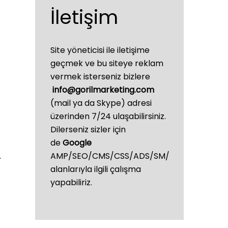
İletişim
Site yöneticisi ile iletişime
geçmek ve bu siteye reklam
vermek isterseniz bizlere
info@gorilmarketing.com
(mail ya da Skype) adresi
üzerinden 7/24 ulaşabilirsiniz.
Dilerseniz sizler için
de
Google
AMP/SEO/CMS/CSS/ADS/SM/
.
alanlarıyla ilgili çalışma
yapabiliriz.