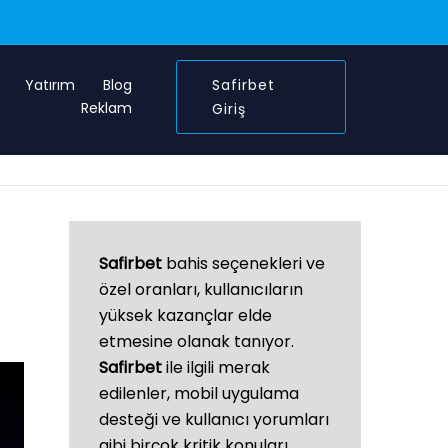
Yatırım
Blog
Safirbet
Reklam
Giriş
Safirbet
bahis seçenekleri ve
özel oranları, kullanıcıların
yüksek kazançlar elde
etmesine olanak tanıyor.
Safirbet
ile ilgili merak
edilenler, mobil uygulama
desteği ve kullanıcı yorumları
gibi birçok kritik konuları