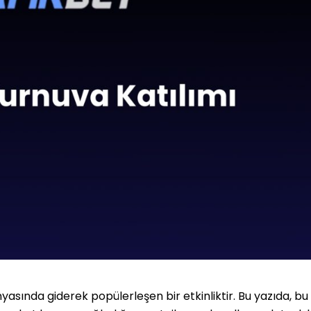
nyasında giderek popülerleşen bir etkinliktir. Bu yazıda, bu