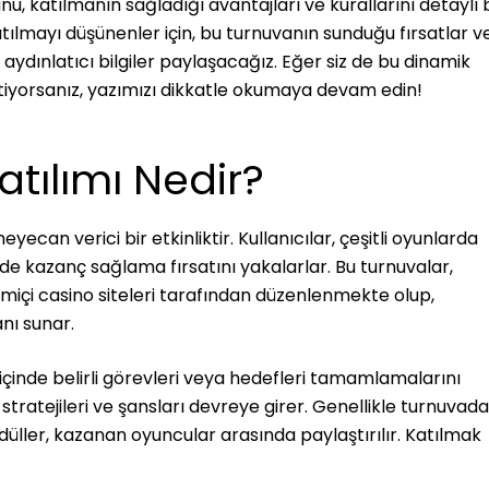
u, katılmanın sağladığı avantajları ve kurallarını detaylı b
tılmayı düşünenler için, bu turnuvanın sunduğu fırsatlar v
ydınlatıcı bilgiler paylaşacağız. Eğer siz de bu dinamik
iyorsanız, yazımızı dikkatle okumaya devam edin!
atılımı Nedir?
heyecan verici bir etkinliktir. Kullanıcılar, çeşitli oyunlarda
e kazanç sağlama fırsatını yakalarlar. Bu turnuvalar,
rimiçi casino siteleri tarafından düzenlenmekte olup,
nı sunar.
re içinde belirli görevleri veya hedefleri tamamlamalarını
 stratejileri ve şansları devreye girer. Genellikle turnuvada
düller, kazanan oyuncular arasında paylaştırılır. Katılmak