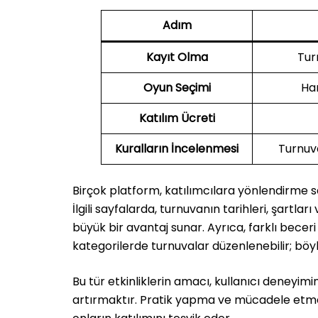
Adım
Kayıt Olma
Tur
Oyun Seçimi
Han
Katılım Ücreti
Kuralların İncelenmesi
Turnuva
Birçok platform, katılımcılara yönlendirme sa
İlgili sayfalarda, turnuvanın tarihleri, şartla
büyük bir avantaj sunar. Ayrıca, farklı beceri 
kategorilerde turnuvalar düzenlenebilir; böy
Bu tür etkinliklerin amacı, kullanıcı deneyim
artırmaktır. Pratik yapma ve mücadele etme f