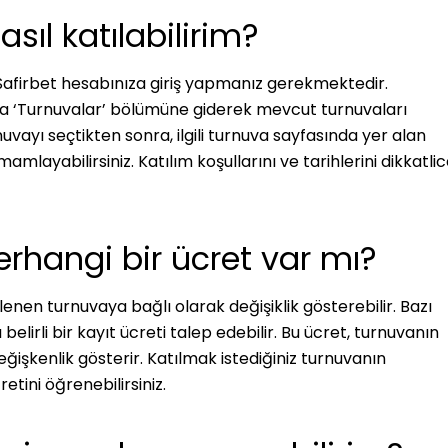
sıl katılabilirim?
 Safirbet hesabınıza giriş yapmanız gerekmektedir.
da ‘Turnuvalar’ bölümüne giderek mevcut turnuvaları
nuvayı seçtikten sonra, ilgili turnuva sayfasında yer alan
mamlayabilirsiniz. Katılım koşullarını ve tarihlerini dikkatli
herhangi bir ücret var mı?
lenen turnuvaya bağlı olarak değişiklik gösterebilir. Bazı
belirli bir kayıt ücreti talep edebilir. Bu ücret, turnuvanın
eğişkenlik gösterir. Katılmak istediğiniz turnuvanın
etini öğrenebilirsiniz.