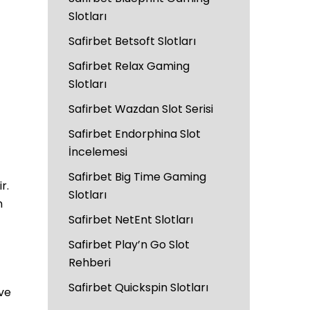
Slotları
Safirbet Betsoft Slotları
Safirbet Relax Gaming
Slotları
Safirbet Wazdan Slot Serisi
Safirbet Endorphina Slot
İncelemesi
Safirbet Big Time Gaming
r.
Slotları
n
Safirbet NetEnt Slotları
Safirbet Play’n Go Slot
Rehberi
Safirbet Quickspin Slotları
 ve