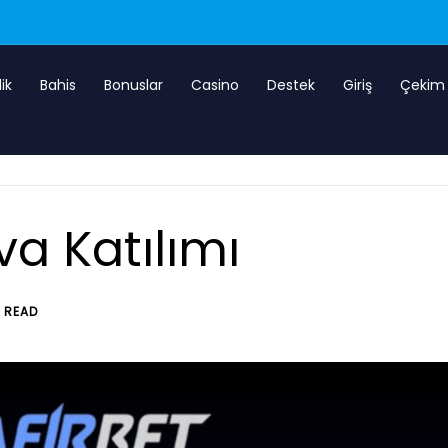
ik
Bahis
Bonuslar
Casino
Destek
Giriş
Çekim
va Katılımı
N READ