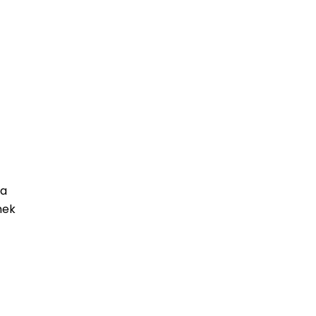
ma
emek