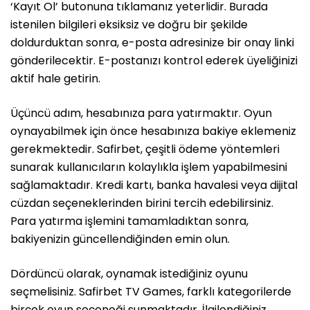
‘Kayıt Ol’ butonuna tıklamanız yeterlidir. Burada
istenilen bilgileri eksiksiz ve doğru bir şekilde
doldurduktan sonra, e-posta adresinize bir onay linki
gönderilecektir. E-postanızı kontrol ederek üyeliğinizi
aktif hale getirin.
Üçüncü adım, hesabınıza para yatırmaktır. Oyun
oynayabilmek için önce hesabınıza bakiye eklemeniz
gerekmektedir. Safirbet, çeşitli ödeme yöntemleri
sunarak kullanıcıların kolaylıkla işlem yapabilmesini
sağlamaktadır. Kredi kartı, banka havalesi veya dijital
cüzdan seçeneklerinden birini tercih edebilirsiniz.
Para yatırma işlemini tamamladıktan sonra,
bakiyenizin güncellendiğinden emin olun.
Dördüncü olarak, oynamak istediğiniz oyunu
seçmelisiniz. Safirbet TV Games, farklı kategorilerde
birçok oyun seçeneği sunmaktadır. İlgilendiğiniz