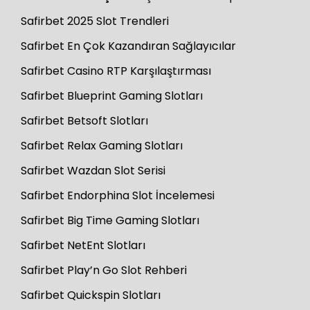
Safirbet 2025 Slot Trendleri
Safirbet En Çok Kazandıran Sağlayıcılar
Safirbet Casino RTP Karşılaştırması
Safirbet Blueprint Gaming Slotları
Safirbet Betsoft Slotları
Safirbet Relax Gaming Slotları
Safirbet Wazdan Slot Serisi
Safirbet Endorphina Slot İncelemesi
Safirbet Big Time Gaming Slotları
Safirbet NetEnt Slotları
Safirbet Play’n Go Slot Rehberi
Safirbet Quickspin Slotları