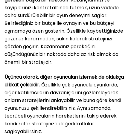
kayıplarınızı kontrol altında tutmak, uzun vadede
daha sürdürülebilir bir oyun deneyimi sağlar.
Belirlediğiniz bir bütçe ile oynayın ve bu bütçeyi
aşmamaya özen gösterin. Özellikle kaybettiğinizde
gözünüz kararmadan, sakin kalarak stratejinizi
gözden geçirin. Kazanmanız gerektiğini
düşündüğünüz bir noktada daha az risk almak da
önemli bir stratejidir.
Üçüncü olarak, diğer oyuncuları izlemek de oldukça
dikkat çekicidir.
Özellikle çok oyunculu oyunlarda,
diğer katılımcıların davranışlarını gözlemleyerek
onların stratejilerini anlayabilir ve buna göre kendi
oyununuzu şekillendirebilirsiniz. Aynı zamanda,
tecrübeli oyuncuların hareketlerini takip ederek,
kendi zafer stratejinize değerli katkılar
sağlayabilirsiniz.