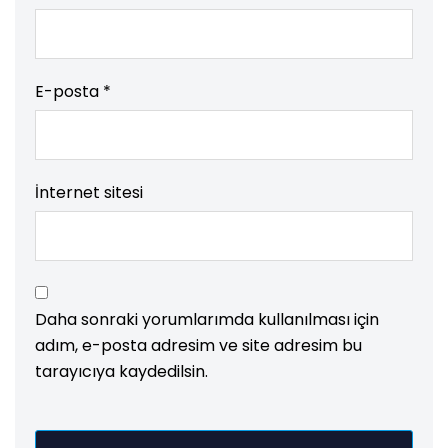
E-posta
*
İnternet sitesi
Daha sonraki yorumlarımda kullanılması için
adım, e-posta adresim ve site adresim bu
tarayıcıya kaydedilsin.