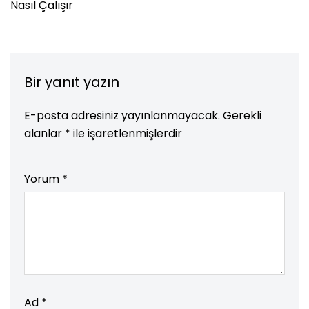
Nasıl Çalışır
Bir yanıt yazın
E-posta adresiniz yayınlanmayacak.
Gerekli
alanlar
*
ile işaretlenmişlerdir
Yorum
*
Ad
*