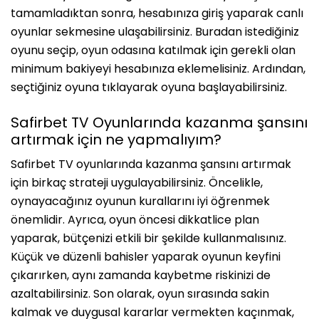
tamamladıktan sonra, hesabınıza giriş yaparak canlı
oyunlar sekmesine ulaşabilirsiniz. Buradan istediğiniz
oyunu seçip, oyun odasına katılmak için gerekli olan
minimum bakiyeyi hesabınıza eklemelisiniz. Ardından,
seçtiğiniz oyuna tıklayarak oyuna başlayabilirsiniz.
Safirbet TV Oyunlarında kazanma şansını
artırmak için ne yapmalıyım?
Safirbet TV oyunlarında kazanma şansını artırmak
için birkaç strateji uygulayabilirsiniz. Öncelikle,
oynayacağınız oyunun kurallarını iyi öğrenmek
önemlidir. Ayrıca, oyun öncesi dikkatlice plan
yaparak, bütçenizi etkili bir şekilde kullanmalısınız.
Küçük ve düzenli bahisler yaparak oyunun keyfini
çıkarırken, aynı zamanda kaybetme riskinizi de
azaltabilirsiniz. Son olarak, oyun sırasında sakin
kalmak ve duygusal kararlar vermekten kaçınmak,