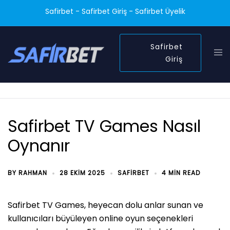
Skip
Safirbet - Safirbet Giriş - Safirbet Üyelik
to
content
Safirbet
Tog
me
Giriş
Safirbet TV Games Nasıl
Oynanır
BY
RAHMAN
28 EKIM 2025
SAFIRBET
4 MIN READ
Safirbet TV Games, heyecan dolu anlar sunan ve
kullanıcıları büyüleyen online oyun seçenekleri