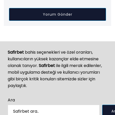
Safirbet
bahis seçenekleri ve özel oranları,
kullanıcıların yüksek kazançlar elde etmesine
olanak tanıyor.
Safirbet
ile ilgili merak edilenler,
mobil uygulama desteği ve kullanıcı yorumları
gibi birçok kritik konuları sitemizde sizler için
paylaştık.
Ara
A