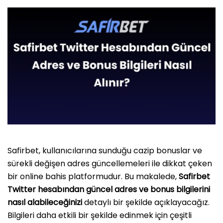
Safirbet, kullanıcılarına sunduğu cazip bonuslar ve
sürekli değişen adres güncellemeleri ile dikkat çeken
bir online bahis platformudur. Bu makalede,
Safirbet
Twitter hesabından güncel adres ve bonus bilgilerini
nasıl alabileceğinizi
detaylı bir şekilde açıklayacağız.
Bilgileri daha etkili bir şekilde edinmek için çeşitli