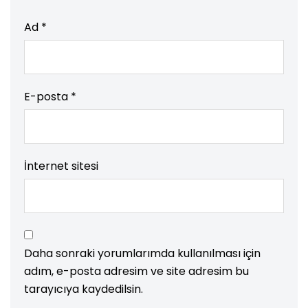
Ad
*
E-posta
*
İnternet sitesi
Daha sonraki yorumlarımda kullanılması için
adım, e-posta adresim ve site adresim bu
tarayıcıya kaydedilsin.