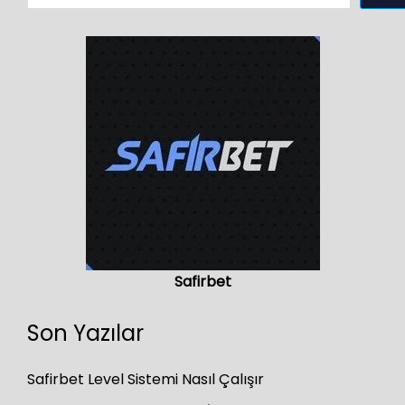
Safirbet
Son Yazılar
Safirbet Level Sistemi Nasıl Çalışır