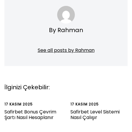
By Rahman
See all posts by Rahman
İlginizi Çekebilir:
17 KASIM 2025
17 KASIM 2025
Safirbet Bonus Çevrim
Safirbet Level Sistemi
Şartı Nasıl Hesaplanır
Nasıl Çalışır