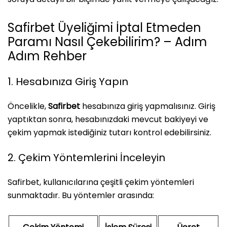
Safirbet Üyeliğimi İptal Etmeden
Paramı Nasıl Çekebilirim? – Adım
Adım Rehber
1. Hesabınıza Giriş Yapın
Öncelikle,
Safirbet
hesabınıza giriş yapmalısınız. Giriş
yaptıktan sonra, hesabınızdaki mevcut bakiyeyi ve
çekim yapmak istediğiniz tutarı kontrol edebilirsiniz.
2. Çekim Yöntemlerini İnceleyin
Safirbet, kullanıcılarına çeşitli çekim yöntemleri
sunmaktadır. Bu yöntemler arasında: