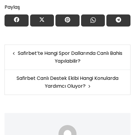
Paylaş
Post
Safirbet’te Hangi Spor Dallarında Canlı Bahis
navigation
Yapılabilir?
Safirbet Canlı Destek Ekibi Hangi Konularda
Yardımcı Oluyor?