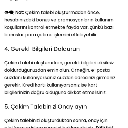
👁️‍🗨️
Not:
Çekim talebi oluşturmadan önce,
hesabınızdaki bonus ve promosyonların kullanım
koşullarını kontrol etmekte fayda var, çünkü bazı
bonuslar para çekme işlemini etkileyebilir.
4. Gerekli Bilgileri Doldurun
Çekim talebi oluştururken, gerekli bilgileri eksiksiz
doldurduğunuzdan emin olun. Örneğin, e-posta
cüzdanı kullanıyorsanız cüzdan adresinizi girmeniz
gerekir. Kredi kartı kullanıyorsanız ise kart
bilgilerinizin doğru olduğuna dikkat etmelisiniz.
5. Çekim Talebinizi Onaylayın
Çekim talebinizi oluşturduktan sonra, onay için
platformun işlem sürecini beklemelisiniz.
Safirbet