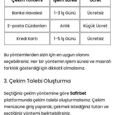
Çekim Yöntemi
İşlem Süresi
Ücret
Banka Havalesi
1-3 İş Günü
Ücretsiz
E-posta Cüzdanları
Anlık
Küçük Ücret
Kredi Kartı
1-5 İş Günü
Ücretsiz
Bu yöntemlerden sizin için en uygun olanını
seçebilirsiniz. Her bir yöntemin işlem süresi ve masrafı
farklılık gösterdiği için dikkatli olmalısınız.
3. Çekim Talebi Oluşturma
Seçtiğiniz çekim yöntemine göre
Safirbet
platformunda çekim talebi oluşturmalısınız. Çekim
menüsüne giriş yaparak, çekmek istediğiniz tutarı ve
seçtiğiniz yöntemi belirtebilirsiniz.