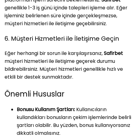
genellikle 1-3 iş günü içinde talepleri işleme alır. Eğer
işleminiz belirlenen süre içinde gerçekleşmezse,
müşteri hizmetleri ile iletişime geçebilirsiniz.
6. Müşteri Hizmetleri ile İletişime Geçin
Eğer herhangi bir sorun ile karşılaşırsanız,
Safirbet
müşteri hizmetleri ile iletişime geçerek durumu
bildirebilirsiniz. Müşteri hizmetleri genellikle hızlı ve
etkili bir destek sunmaktadır.
Önemli Hususlar
Bonusu Kullanım Şartları:
Kullanıcıların
kullandıkları bonusların çekim işlemlerinde belirli
şartları olabilir. Bu yüzden, bonus kullanıyorsanız
dikkatli olmalısınız.