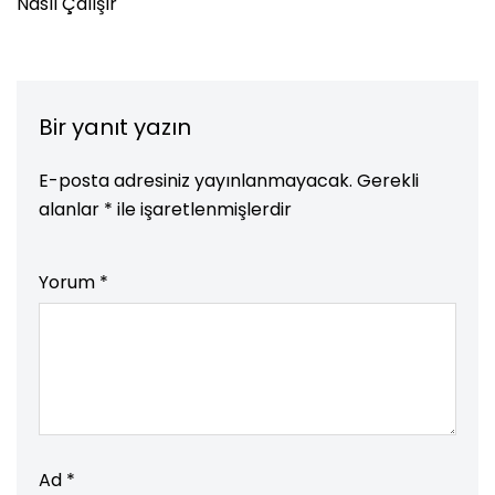
Nasıl Çalışır
Bir yanıt yazın
E-posta adresiniz yayınlanmayacak.
Gerekli
alanlar
*
ile işaretlenmişlerdir
Yorum
*
Ad
*