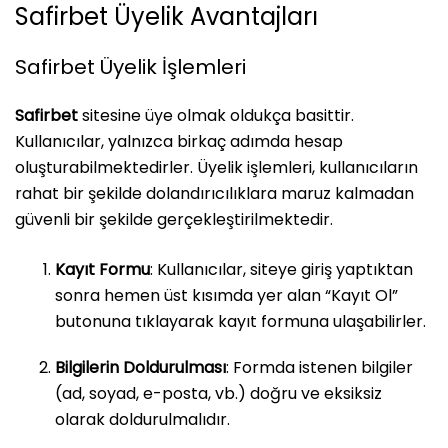
Safirbet Üyelik Avantajları
Safirbet Üyelik İşlemleri
Safirbet
sitesine üye olmak oldukça basittir.
Kullanıcılar, yalnızca birkaç adımda hesap
oluşturabilmektedirler. Üyelik işlemleri, kullanıcıların
rahat bir şekilde dolandırıcılıklara maruz kalmadan
güvenli bir şekilde gerçekleştirilmektedir.
Kayıt Formu
: Kullanıcılar, siteye giriş yaptıktan
sonra hemen üst kısımda yer alan “Kayıt Ol”
butonuna tıklayarak kayıt formuna ulaşabilirler.
Bilgilerin Doldurulması
: Formda istenen bilgiler
(ad, soyad, e-posta, vb.) doğru ve eksiksiz
olarak doldurulmalıdır.