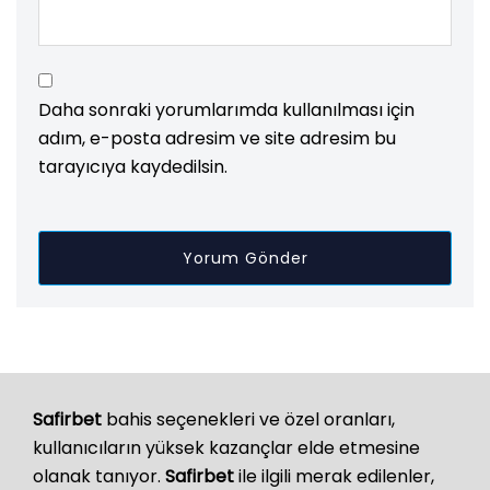
Daha sonraki yorumlarımda kullanılması için
adım, e-posta adresim ve site adresim bu
tarayıcıya kaydedilsin.
Safirbet
bahis seçenekleri ve özel oranları,
kullanıcıların yüksek kazançlar elde etmesine
olanak tanıyor.
Safirbet
ile ilgili merak edilenler,