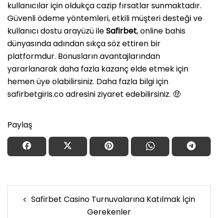
kullanıcılar için oldukça cazip fırsatlar sunmaktadır.
Güvenli ödeme yöntemleri, etkili müşteri desteği ve
kullanıcı dostu arayüzü ile
Safirbet
, online bahis
dünyasında adından sıkça söz ettiren bir
platformdur. Bonusların avantajlarından
yararlanarak daha fazla kazanç elde etmek için
hemen üye olabilirsiniz. Daha fazla bilgi için
safirbetgiris.co
adresini ziyaret edebilirsiniz. 🤑
Paylaş
Post
Safirbet Casino Turnuvalarına Katılmak İçin
navigation
Gerekenler