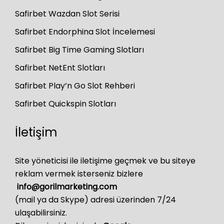
Safirbet Wazdan Slot Serisi
Safirbet Endorphina Slot İncelemesi
Safirbet Big Time Gaming Slotları
Safirbet NetEnt Slotları
Safirbet Play’n Go Slot Rehberi
Safirbet Quickspin Slotları
İletişim
Site yöneticisi ile iletişime geçmek ve bu siteye
reklam vermek isterseniz bizlere
info@gorilmarketing.com
(mail ya da Skype) adresi üzerinden 7/24
ulaşabilirsiniz.