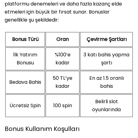
platformu denemeleri ve daha fazla kazanç elde
etmeleri için büyük bir fırsat sunar. Bonuslar
genellikle şu şekildedir:
Bonus Türü
Oran
Çevirme Şartları
İlk Yatırım
%100’e
3 katı bahis yapma
Bonusu
kadar
şartı
50 TL’ye
En az 1.5 oranlı
Bedava Bahis
kadar
bahis
Belirli slot
Ücretsiz Spin
100 spin
oyunlarında
Bonus Kullanım Koşulları