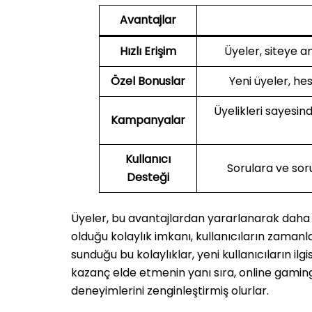
Avantajlar
Hızlı Erişim
Üyeler, siteye an
Özel Bonuslar
Yeni üyeler, hes
Üyelikleri sayes
Kampanyalar
Kullanıcı
Sorulara ve sor
Desteği
Üyeler, bu avantajlardan yararlanarak daha 
olduğu kolaylık imkanı, kullanıcıların zamanla
sunduğu bu kolaylıklar, yeni kullanıcıların i
kazanç elde etmenin yanı sıra, online gamin
deneyimlerini zenginleştirmiş olurlar.