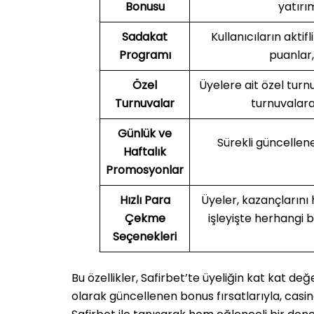
Bonusu
yatırım
Sadakat
Kullanıcıların aktif
Programı
puanlar, 
Özel
Üyelere ait özel turn
Turnuvalar
turnuvalara 
Günlük ve
Sürekli güncellene
Haftalık
Promosyonlar
Hızlı Para
Üyeler, kazançlarını h
Çekme
işleyişte herhangi b
Seçenekleri
Bu özellikler, Safirbet’te üyeliğin kat kat de
olarak güncellenen bonus fırsatlarıyla, casin