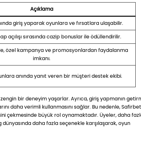
Açıklama
ında giriş yaparak oyunlara ve fırsatlara ulaşabilir.
ap açılışı sırasında cazip bonuslar ile ödüllendirilir.
inde, özel kampanya ve promosyonlardan faydalanma
imkanı.
unlara anında yanıt veren bir müşteri destek ekibi.
zengin bir deneyim yaşarlar. Ayrıca, giriş yapmanın getir
rını daha verimli kullanmasını sağlar. Bu nedenle, Safirbet
lgisini çekmesinde büyük rol oynamaktadır. Üyeler, daha faz
g dünyasında daha fazla seçenekle karşılaşarak, oyun