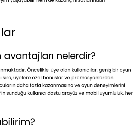
eyim yaşayabilir hem de kazanç fırsatlarından
lar
 avantajları nelerdir?
maktadır. Öncelikle, üye olan kullanıcılar, geniş bir oyun
nı sıra, üyelere özel bonuslar ve promosyonlardan
ncuların daha fazla kazanmasına ve oyun deneyimlerini
et’in sunduğu kullanıcı dostu arayüz ve mobil uyumluluk, her
abilirim?