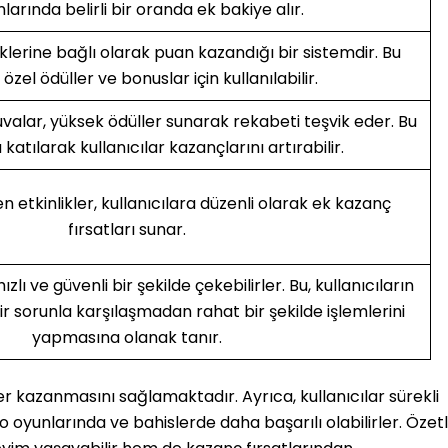
larında belirli bir oranda ek bakiye alır.
liklerine bağlı olarak puan kazandığı bir sistemdir. Bu
özel ödüller ve bonuslar için kullanılabilir.
uvalar, yüksek ödüller sunarak rekabeti teşvik eder. Bu
katılarak kullanıcılar kazançlarını artırabilir.
n etkinlikler, kullanıcılara düzenli olarak ek kazanç
fırsatları sunar.
ızlı ve güvenli bir şekilde çekebilirler. Bu, kullanıcıların
ir sorunla karşılaşmadan rahat bir şekilde işlemlerini
yapmasına olanak tanır.
ğer kazanmasını sağlamaktadır. Ayrıca, kullanıcılar sürekli
o oyunlarında ve bahislerde daha başarılı olabilirler. Özetl