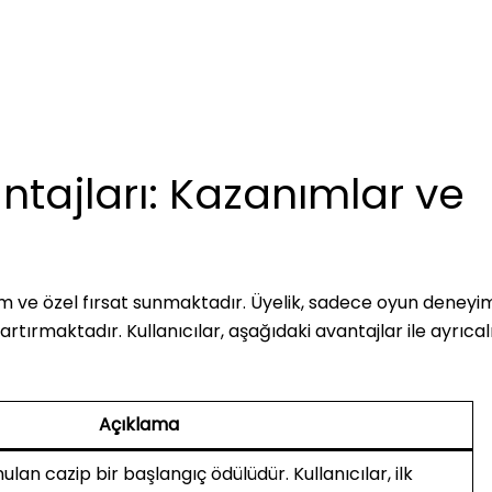
antajları: Kazanımlar ve
nım ve özel fırsat sunmaktadır. Üyelik, sadece oyun deneyim
tırmaktadır. Kullanıcılar, aşağıdaki avantajlar ile ayrıcalı
Açıklama
ulan cazip bir başlangıç ödülüdür. Kullanıcılar, ilk