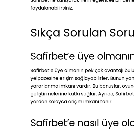
Safirbet ile tanışarak hem eğlenceli bir den
faydalanabilirsiniz.
Sıkça Sorulan Soru
Safirbet’e üye olmanın
Safirbet’e üye olmanın pek çok avantajı bulun
yelpazesine erişim sağlayabilirler. Bunun ya
yararlanma imkanı vardır. Bu bonuslar, oyu
geliştirmelerine katkı sağlar. Ayrıca, Safirb
yerden kolayca erişim imkanı tanır.
Safirbet’e nasıl üye ol