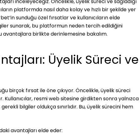
ajları inceleyeceğiz. Öncelikle, üyelik süreci ve sağladığı
ıların platformda nasıl daha kolay ve hızlı bir şekilde yer
bet’in sunduğu özel fırsatlar ve kullanıcıların elde
iler sunarak, bu platformun neden tercih edildiğini
u avantajlara birlikte derinlemesine bakalım.
ntajları: Üyelik Süreci ve
ğu birçok fırsat ile öne çıkıyor. Öncelikle, üyelik süreci
or. Kullanıcılar, resmi web sitesine girdikten sonra yalnızca
erekli bilgiler oldukça sınırlıdır. Bu, üyelik sürecini hem
daki avantajları elde eder: