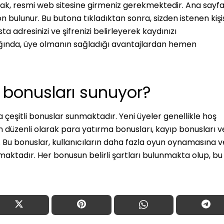
larak, resmi web sitesine girmeniz gerekmektedir. Ana sayf
ton bulunur. Bu butona tıkladıktan sonra, sizden istenen kişi
 adresinizi ve şifrenizi belirleyerek kaydınızı
dığında, üye olmanın sağladığı avantajlardan hemen
i bonusları sunuyor?
a çeşitli bonuslar sunmaktadır. Yeni üyeler genellikle hoş
in düzenli olarak para yatırma bonusları, kayıp bonusları v
. Bu bonuslar, kullanıcıların daha fazla oyun oynamasına v
aktadır. Her bonusun belirli şartları bulunmakta olup, bu