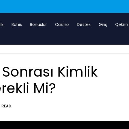
ik
Bahis
Bonuslar
Casino
Destek
Giriş
Çekim
 Sonrası Kimlik
ekli Mi?
N READ