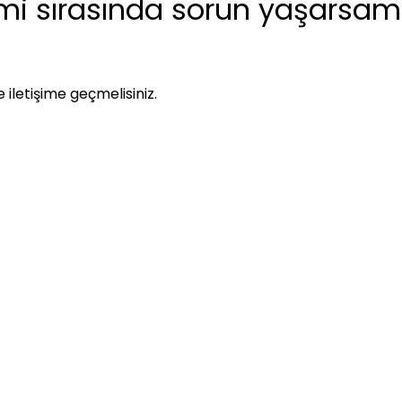
emi sırasında sorun yaşarsam
e iletişime geçmelisiniz.
,