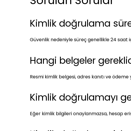
Sorulan Sorular
Kimlik doğrulama süre
Güvenlik nedeniyle süreç genellikle 24 saat
Hangi belgeler gerekli
Resmi kimlik belgesi, adres kanıtı ve ödeme 
Kimlik doğrulamayı g
Eğer kimlik bilgileri onaylanmazsa, hesap er