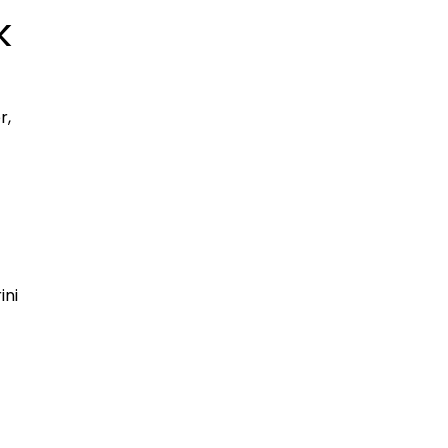
k
r,
ini