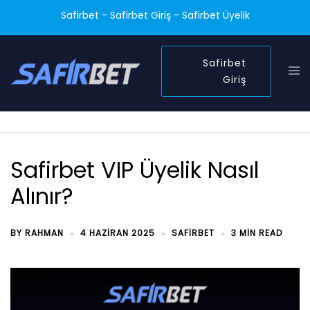
Skip
Safirbet - Safirbet Giriş - Safirbet Üyelik
to
content
Safirbet
Tog
me
Giriş
Safirbet VIP Üyelik Nasıl
Alınır?
BY
RAHMAN
4 HAZIRAN 2025
SAFIRBET
3 MIN READ