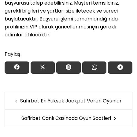
başvurusu talep edebilirsiniz. Müşteri temsilciniz,
gerekli bilgileri ve şartları size iletecek ve süreci
başlatacaktır. Başvuru işlemi tamamlandığında,
profilinizin VIP olarak güncellenmesi için gerekli
adımlar atılacaktır.
Paylaş
Post
Safirbet En Yüksek Jackpot Veren Oyunlar
navigation
Safirbet Canlı Casinoda Oyun Saatleri