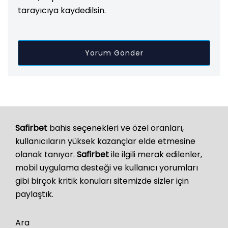
tarayıcıya kaydedilsin.
Safirbet
bahis seçenekleri ve özel oranları,
kullanıcıların yüksek kazançlar elde etmesine
olanak tanıyor.
Safirbet
ile ilgili merak edilenler,
mobil uygulama desteği ve kullanıcı yorumları
gibi birçok kritik konuları sitemizde sizler için
paylaştık.
Ara