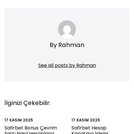
By Rahman
See all posts by Rahman
İlginizi Çekebilir:
17 KASIM 2025
17 KASIM 2025
Safirbet Bonus Çevrim
Safirbet Hesap
Şartı Nasıl Hesaplanır
Kapatma İşlemi