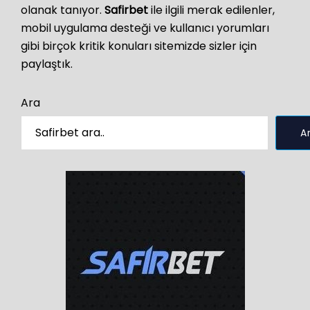
olanak tanıyor.
Safirbet
ile ilgili merak edilenler,
mobil uygulama desteği ve kullanıcı yorumları
gibi birçok kritik konuları sitemizde sizler için
paylaştık.
Ara
A