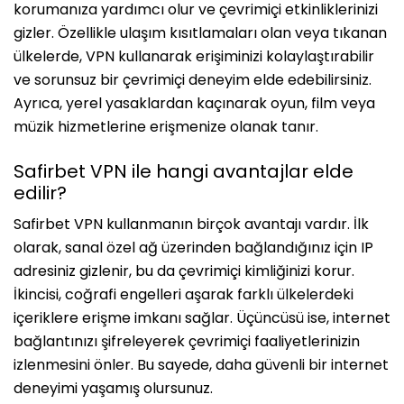
korumanıza yardımcı olur ve çevrimiçi etkinliklerinizi
gizler. Özellikle ulaşım kısıtlamaları olan veya tıkanan
ülkelerde, VPN kullanarak erişiminizi kolaylaştırabilir
ve sorunsuz bir çevrimiçi deneyim elde edebilirsiniz.
Ayrıca, yerel yasaklardan kaçınarak oyun, film veya
müzik hizmetlerine erişmenize olanak tanır.
Safirbet VPN ile hangi avantajlar elde
edilir?
Safirbet VPN kullanmanın birçok avantajı vardır. İlk
olarak, sanal özel ağ üzerinden bağlandığınız için IP
adresiniz gizlenir, bu da çevrimiçi kimliğinizi korur.
İkincisi, coğrafi engelleri aşarak farklı ülkelerdeki
içeriklere erişme imkanı sağlar. Üçüncüsü ise, internet
bağlantınızı şifreleyerek çevrimiçi faaliyetlerinizin
izlenmesini önler. Bu sayede, daha güvenli bir internet
deneyimi yaşamış olursunuz.