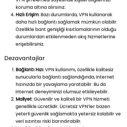
koruma altına alırsınız.
Hızlı Erişim
: Bazı durumlarda, VPN kullanarak
daha hızlı bağlantı sağlamak mümkün olabilir.
Özellikle bant genişliği kısıtlamalarının olduğu
durumlardan etkilenmeden akış hizmetlerine
erişebilirsiniz.
Dezavantajlar
Bağlantı Hızı
: VPN kullanımı, özellikle kalitesiz
sunucularla bağlantı sağlandığında, internet
hızınızda bir yavaşlama yaratabilir. Bu da
internet deneyiminizi olumsuz etkileyebilir.
Maliyet
: Güvenilir ve kaliteli bir VPN hizmeti
genellikle ücretlidir. Ücretsiz VPN’ler bazen
yeterli güvenlik sağlamakta yetersiz kalabilir ve
veri sızıntısı riski barındırabilir.