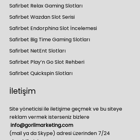
Safirbet Relax Gaming Slotları
Safirbet Wazdan Slot Serisi
Safirbet Endorphina Slot İncelemesi
Safirbet Big Time Gaming Slotları
Safirbet NetEnt Slotları
Safirbet Play’n Go Slot Rehberi
Safirbet Quickspin Slotları
İletişim
Site yöneticisi ile iletişime geçmek ve bu siteye
reklam vermek isterseniz bizlere
info@gorilmarketing.com
(mail ya da Skype) adresi üzerinden 7/24