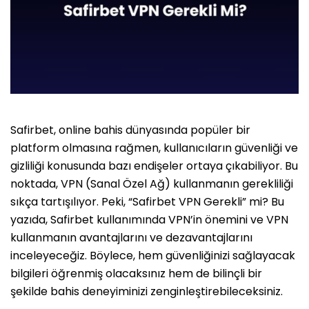
Safirbet, online bahis dünyasında popüler bir
platform olmasına rağmen, kullanıcıların güvenliği ve
gizliliği konusunda bazı endişeler ortaya çıkabiliyor. Bu
noktada, VPN (Sanal Özel Ağ) kullanmanın gerekliliği
sıkça tartışılıyor. Peki, “Safirbet VPN Gerekli” mi? Bu
yazıda, Safirbet kullanımında VPN’in önemini ve VPN
kullanmanın avantajlarını ve dezavantajlarını
inceleyeceğiz. Böylece, hem güvenliğinizi sağlayacak
bilgileri öğrenmiş olacaksınız hem de bilinçli bir
şekilde bahis deneyiminizi zenginleştirebileceksiniz.