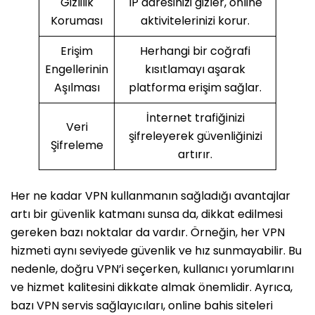
Gizlilik
IP adresinizi gizler, online
Koruması
aktivitelerinizi korur.
Erişim
Herhangi bir coğrafi
Engellerinin
kısıtlamayı aşarak
Aşılması
platforma erişim sağlar.
İnternet trafiğinizi
Veri
şifreleyerek güvenliğinizi
Şifreleme
artırır.
Her ne kadar VPN kullanmanın sağladığı avantajlar
artı bir güvenlik katmanı sunsa da, dikkat edilmesi
gereken bazı noktalar da vardır. Örneğin, her VPN
hizmeti aynı seviyede güvenlik ve hız sunmayabilir. Bu
nedenle, doğru VPN’i seçerken, kullanıcı yorumlarını
ve hizmet kalitesini dikkate almak önemlidir. Ayrıca,
bazı VPN servis sağlayıcıları, online bahis siteleri