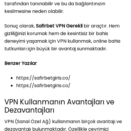
tarafından tanınabilir ve bu da bağlantınızın
kesilmesine neden olabilir.
Sonuç olarak,
Safirbet VPN Gerekli
bir araçtır. Hem
gizliliğinizi korumak hem de kesintisiz bir bahis
deneyimi yaşamak için VPN kullanmak, online bahis
tutkunları için büyük bir avantaj sunmaktadır.
Benzer Yazılar
https://safirbetgiris.co/
https://safirbetgiris.co/
VPN Kullanmanın Avantajları ve
Dezavantajları
VPN (Sanal Özel Ağ) kullanmanın birçok avantajı ve
dezavantajı bulunmaktadır. Özellikle çevrimiçi