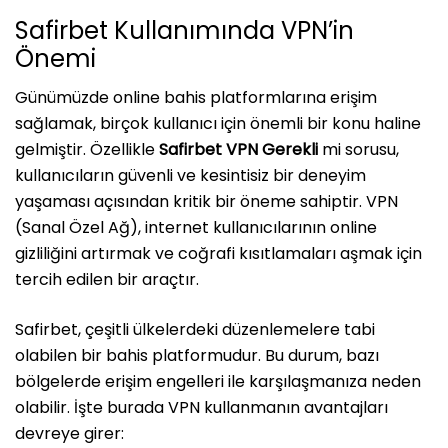
Safirbet Kullanımında VPN’in
Önemi
Günümüzde online bahis platformlarına erişim
sağlamak, birçok kullanıcı için önemli bir konu haline
gelmiştir. Özellikle
Safirbet VPN Gerekli
mi sorusu,
kullanıcıların güvenli ve kesintisiz bir deneyim
yaşaması açısından kritik bir öneme sahiptir. VPN
(Sanal Özel Ağ), internet kullanıcılarının online
gizliliğini artırmak ve coğrafi kısıtlamaları aşmak için
tercih edilen bir araçtır.
Safirbet, çeşitli ülkelerdeki düzenlemelere tabi
olabilen bir bahis platformudur. Bu durum, bazı
bölgelerde erişim engelleri ile karşılaşmanıza neden
olabilir. İşte burada VPN kullanmanın avantajları
devreye girer: