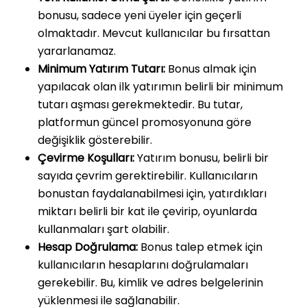
bonusu, sadece yeni üyeler için geçerli
olmaktadır. Mevcut kullanıcılar bu fırsattan
yararlanamaz.
Minimum Yatırım Tutarı:
Bonus almak için
yapılacak olan ilk yatırımın belirli bir minimum
tutarı aşması gerekmektedir. Bu tutar,
platformun güncel promosyonuna göre
değişiklik gösterebilir.
Çevirme Koşulları:
Yatırım bonusu, belirli bir
sayıda çevrim gerektirebilir. Kullanıcıların
bonustan faydalanabilmesi için, yatırdıkları
miktarı belirli bir kat ile çevirip, oyunlarda
kullanmaları şart olabilir.
Hesap Doğrulama:
Bonus talep etmek için
kullanıcıların hesaplarını doğrulamaları
gerekebilir. Bu, kimlik ve adres belgelerinin
yüklenmesi ile sağlanabilir.