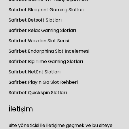
Safirbet Blueprint Gaming Slotları
Safirbet Betsoft Slotları
Safirbet Relax Gaming Slotları
Safirbet Wazdan Slot Serisi
Safirbet Endorphina Slot İncelemesi
Safirbet Big Time Gaming Slotları
Safirbet NetEnt Slotları
Safirbet Play’n Go Slot Rehberi
Safirbet Quickspin Slotları
İletişim
Site yöneticisi ile iletişime geçmek ve bu siteye