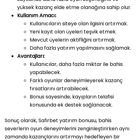
yüksek kazanç elde etme olanağına sahip olur.
Kullanım Amacı:
Kullanıcıların siteye olan ilgisini artırmak.
Yeni kayıt olan üyeleri teşvik etmek.
Mevcut üyelerin aktifliğini artırmak.
Daha fazla yatırım yapılmasını sağlamak.
Avantajları:
Kullanıcılar, daha fazla miktar ile bahis
yapabilecek.
Farklı oyunlar deneyimleyerek kazanç
fırsatlarını artırabilecek.
Bonus sayesinde, kayıpların telafisi
konusunda ek destek sağlanacak.
Sonuç olarak, Safirbet yatırım bonusu, bahis
severlerin oyun deneyimlerini zenginleştirirken aynı
zamanda kazançlarını artırmayı hedefleyen bir