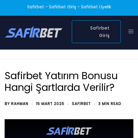
Skip
Safirbet - Safirbet Giriş - Safirbet Üyelik
to
content
Safirbet
Tog
me
Giriş
Safirbet Yatırım Bonusu
Hangi Şartlarda Verilir?
BY
RAHMAN
15 MART 2025
SAFIRBET
3 MIN READ