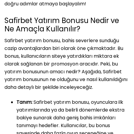
doğru adımlar atmaya başlayalım!
Safirbet Yatırım Bonusu Nedir ve
Ne Amaçla Kullanılır?
Safirbet yatırım bonusu, bahis severlere sunduğu
cazip avantajlardan biri olarak öne çıkmaktadır. Bu
bonus, kullanıcıların siteye yatırdıkları miktara ek
olarak sağlanan bir promosyon aracıdır. Peki, bu
yatırım bonusunun amacı nedir? Aşağıda, Safirbet
yatırım bonusunun ne olduğunu ve nasıl kullanıldığını
daha detaylı bir şekilde inceleyeceğiz.
Tanım:
Safirbet yatırım bonusu, oyunculara ilk
yatırımlarında ya da belirli dönemlerde ekstra
bakiye sunarak daha geniş bahis imkânları
tanımayı hedefler. Kullanıcılar, bu bonus
sayesinde daha fazla oyun seçeneğine ve