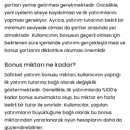
şartları yerine getirmesi gerekmektedir. Öncelikle,
yeni üyelerin siteye kaydolması ve ilk yatırımlarını
yapması gerekiyor. Ayrıca, yatırım tutarının belirli bir
minimum seviyede olması da şartlar arasında yer
almaktadır. Kullanıcının, bonusun geçerli olması için
belirlenen süre içerisinde yatırımı gerçekleştirmesi ve
bonus şartlarını dikkatlice okuması önemlidir.
Bonus miktarı ne kadar?
Safirbet yatırım bonusu miktarı, kullanıcının yaptığı
ilk yatırım tutarına bağlı olarak değişiklik
göstermektedir. Genellikle, ilk yatırımlarda %100’e
kadar bonus sunulmakta olup, bu miktar en fazla
belirli bir tutar ile sınırlıdır. Kullanıcılar, yapılan
yatırımların büyüklüğüne bağlı olarak bu bonus
miktarından yararlanarak oyun hesaplarını daha da
güçlendirebilirler.