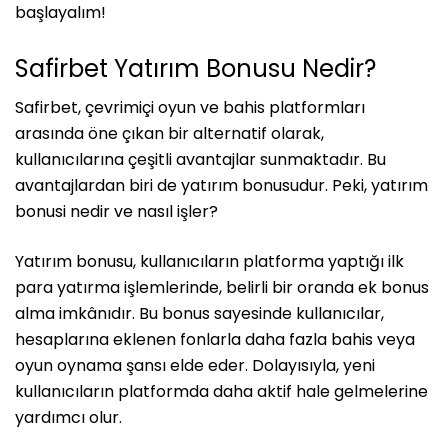
başlayalım!
Safirbet Yatırım Bonusu Nedir?
Safirbet, çevrimiçi oyun ve bahis platformları
arasında öne çıkan bir alternatif olarak,
kullanıcılarına çeşitli avantajlar sunmaktadır. Bu
avantajlardan biri de yatırım bonusudur. Peki, yatırım
bonusi nedir ve nasıl işler?
Yatırım bonusu, kullanıcıların platforma yaptığı ilk
para yatırma işlemlerinde, belirli bir oranda ek bonus
alma imkânıdır. Bu bonus sayesinde kullanıcılar,
hesaplarına eklenen fonlarla daha fazla bahis veya
oyun oynama şansı elde eder. Dolayısıyla, yeni
kullanıcıların platformda daha aktif hale gelmelerine
yardımcı olur.