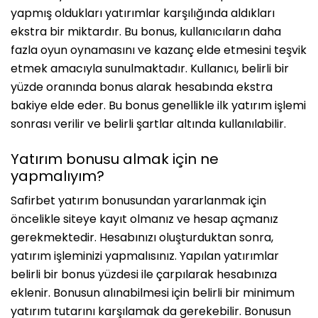
yapmış oldukları yatırımlar karşılığında aldıkları
ekstra bir miktardır. Bu bonus, kullanıcıların daha
fazla oyun oynamasını ve kazanç elde etmesini teşvik
etmek amacıyla sunulmaktadır. Kullanıcı, belirli bir
yüzde oranında bonus alarak hesabında ekstra
bakiye elde eder. Bu bonus genellikle ilk yatırım işlemi
sonrası verilir ve belirli şartlar altında kullanılabilir.
Yatırım bonusu almak için ne
yapmalıyım?
Safirbet yatırım bonusundan yararlanmak için
öncelikle siteye kayıt olmanız ve hesap açmanız
gerekmektedir. Hesabınızı oluşturduktan sonra,
yatırım işleminizi yapmalısınız. Yapılan yatırımlar
belirli bir bonus yüzdesi ile çarpılarak hesabınıza
eklenir. Bonusun alınabilmesi için belirli bir minimum
yatırım tutarını karşılamak da gerekebilir. Bonusun