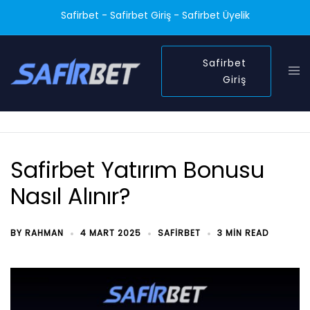
Skip
Safirbet - Safirbet Giriş - Safirbet Üyelik
to
content
Safirbet
Tog
me
Giriş
Safirbet Yatırım Bonusu
Nasıl Alınır?
BY
RAHMAN
4 MART 2025
SAFIRBET
3 MIN READ