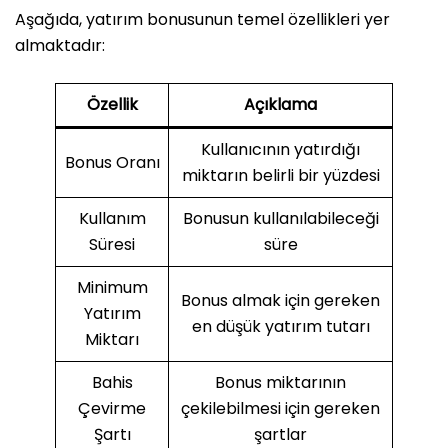
Aşağıda, yatırım bonusunun temel özellikleri yer
almaktadır:
Özellik
Açıklama
Kullanıcının yatırdığı
Bonus Oranı
miktarın belirli bir yüzdesi
Kullanım
Bonusun kullanılabileceği
Süresi
süre
Minimum
Bonus almak için gereken
Yatırım
en düşük yatırım tutarı
Miktarı
Bahis
Bonus miktarının
Çevirme
çekilebilmesi için gereken
Şartı
şartlar