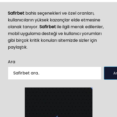
Safirbet
bahis seçenekleri ve özel oranları,
kullanıcıların yüksek kazançlar elde etmesine
olanak tanıyor.
Safirbet
ile ilgili merak edilenler,
mobil uygulama desteği ve kullanıcı yorumları
gibi birçok kritik konuları sitemizde sizler için
paylaştık.
Ara
A