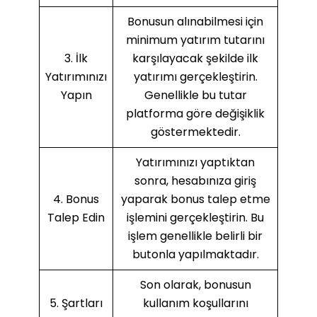
Bonusun alınabilmesi için
minimum yatırım tutarını
3. İlk
karşılayacak şekilde ilk
Yatırımınızı
yatırımı gerçekleştirin.
Yapın
Genellikle bu tutar
platforma göre değişiklik
göstermektedir.
Yatırımınızı yaptıktan
sonra, hesabınıza giriş
4. Bonus
yaparak bonus talep etme
Talep Edin
işlemini gerçekleştirin. Bu
işlem genellikle belirli bir
butonla yapılmaktadır.
Son olarak, bonusun
5. Şartları
kullanım koşullarını