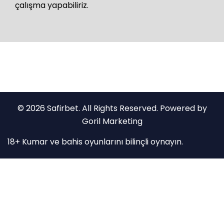
çalışma yapabiliriz.
© 2026 Safirbet. All Rights Reserved. Powered by
Goril Marketing
18+ Kumar ve bahis oyunlarını bilinçli oynayın.