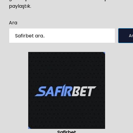
paylaştık.
Ara
A
Safirbet