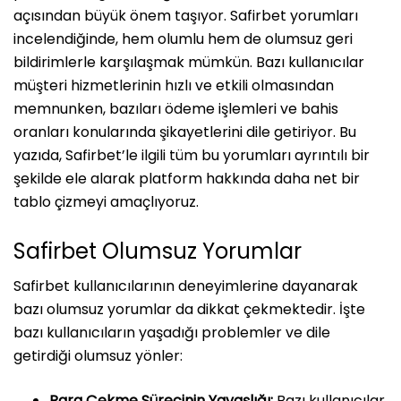
açısından büyük önem taşıyor. Safirbet yorumları
incelendiğinde, hem olumlu hem de olumsuz geri
bildirimlerle karşılaşmak mümkün. Bazı kullanıcılar
müşteri hizmetlerinin hızlı ve etkili olmasından
memnunken, bazıları ödeme işlemleri ve bahis
oranları konularında şikayetlerini dile getiriyor. Bu
yazıda, Safirbet’le ilgili tüm bu yorumları ayrıntılı bir
şekilde ele alarak platform hakkında daha net bir
tablo çizmeyi amaçlıyoruz.
Safirbet Olumsuz Yorumlar
Safirbet kullanıcılarının deneyimlerine dayanarak
bazı olumsuz yorumlar da dikkat çekmektedir. İşte
bazı kullanıcıların yaşadığı problemler ve dile
getirdiği olumsuz yönler:
Para Çekme Sürecinin Yavaşlığı:
Bazı kullanıcılar,