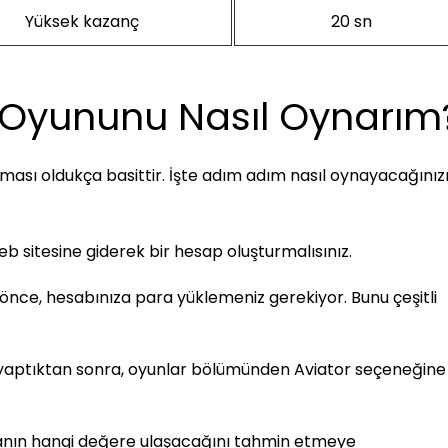
Yüksek kazanç
20 sn
or Oyununu Nasıl Oynarım
ası oldukça basittir. İşte adım adım nasıl oynayacağınız
b sitesine giderek bir hesap oluşturmalısınız.
e, hesabınıza para yüklemeniz gerekiyor. Bunu çeşitli
 yaptıktan sonra, oyunlar bölümünden Aviator seçeneğine
anın hangi değere ulaşacağını tahmin etmeye