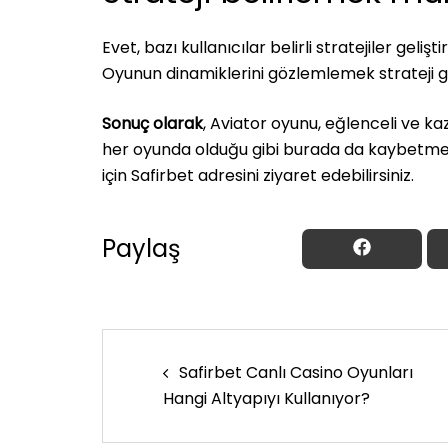
Evet, bazı kullanıcılar belirli stratejiler geli
Oyunun dinamiklerini gözlemlemek strateji gel
Sonuç olarak
, Aviator oyunu, eğlenceli ve ka
her oyunda olduğu gibi burada da kaybetme 
için
Safirbet
adresini ziyaret edebilirsiniz.
Paylaş
Post
Safirbet Canlı Casino Oyunları
navigation
Hangi Altyapıyı Kullanıyor?