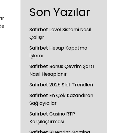
Son Yazılar
ır
de
Safirbet Level Sistemi Nasıl
Çalışır
Safirbet Hesap Kapatma
İşlemi
Safirbet Bonus Çevrim Şartı
Nasıl Hesaplanır
Safirbet 2025 Slot Trendleri
Safirbet En Çok Kazandıran
Sağlayıcılar
Safirbet Casino RTP
Karşılaştırması
Safirbet Blueprint Gaming