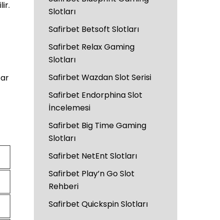
ir.
Slotları
Safirbet Betsoft Slotları
Safirbet Relax Gaming
Slotları
Safirbet Wazdan Slot Serisi
tar
Safirbet Endorphina Slot
İncelemesi
Safirbet Big Time Gaming
Slotları
Safirbet NetEnt Slotları
Safirbet Play’n Go Slot
Rehberi
Safirbet Quickspin Slotları