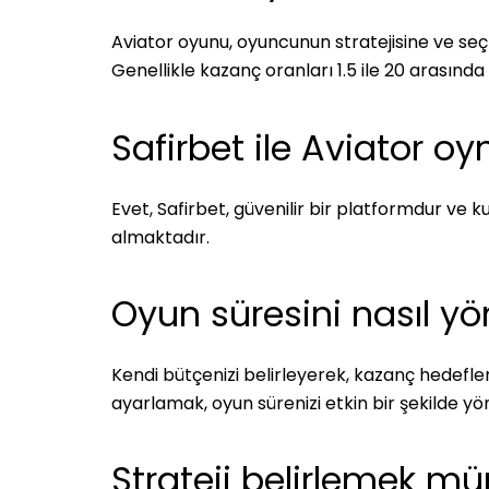
Aviator oyunu, oyuncunun stratejisine ve seç
Genellikle kazanç oranları 1.5 ile 20 arasınd
Safirbet ile Aviator 
Evet, Safirbet, güvenilir bir platformdur ve ku
almaktadır.
Oyun süresini nasıl yö
Kendi bütçenizi belirleyerek, kazanç hedefle
ayarlamak, oyun sürenizi etkin bir şekilde y
Strateji belirlemek 