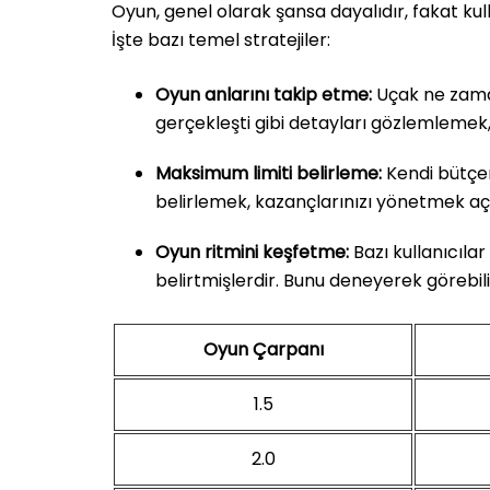
Oyun, genel olarak şansa dayalıdır, fakat kulla
İşte bazı temel stratejiler:
Oyun anlarını takip etme:
Uçak ne zaman
gerçekleşti gibi detayları gözlemlemek, 
Maksimum limiti belirleme:
Kendi bütçen
belirlemek, kazançlarınızı yönetmek aç
Oyun ritmini keşfetme:
Bazı kullanıcılar
belirtmişlerdir. Bunu deneyerek görebilir
Oyun Çarpanı
1.5
2.0