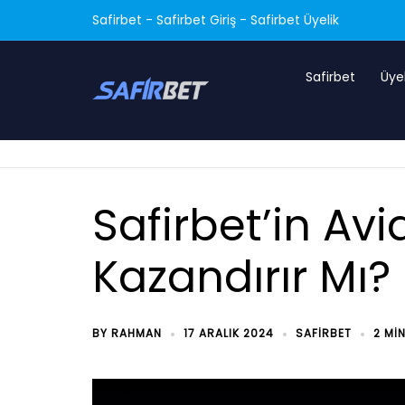
Skip
Safirbet - Safirbet Giriş - Safirbet Üyelik
to
content
Safirbet
Üyel
Safirbet’in Av
Kazandırır Mı?
BY
RAHMAN
17 ARALIK 2024
SAFIRBET
2 MI