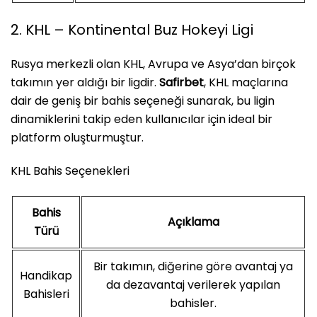
2. KHL – Kontinental Buz Hokeyi Ligi
Rusya merkezli olan KHL, Avrupa ve Asya’dan birçok
takımın yer aldığı bir ligdir.
Safirbet
, KHL maçlarına
dair de geniş bir bahis seçeneği sunarak, bu ligin
dinamiklerini takip eden kullanıcılar için ideal bir
platform oluşturmuştur.
KHL Bahis Seçenekleri
Bahis
Açıklama
Türü
Bir takımın, diğerine göre avantaj ya
Handikap
da dezavantaj verilerek yapılan
Bahisleri
bahisler.