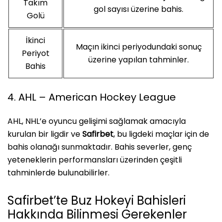
Takım
gol sayısı üzerine bahis.
Golü
İkinci
Maçın ikinci periyodundaki sonuç
Periyot
üzerine yapılan tahminler.
Bahis
4. AHL – American Hockey League
AHL, NHL’e oyuncu gelişimi sağlamak amacıyla
kurulan bir ligdir ve
Safirbet
, bu ligdeki maçlar için de
bahis olanağı sunmaktadır. Bahis severler, genç
yeteneklerin performansları üzerinden çeşitli
tahminlerde bulunabilirler.
Safirbet’te Buz Hokeyi Bahisleri
Hakkında Bilinmesi Gerekenler