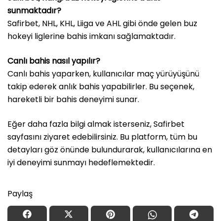
sunmaktadır?
Safirbet, NHL, KHL, Liiga ve AHL gibi önde gelen buz
hokeyi liglerine bahis imkanı sağlamaktadır.
Canlı bahis nasıl yapılır?
Canlı bahis yaparken, kullanıcılar maç yürüyüşünü
takip ederek anlık bahis yapabilirler. Bu seçenek,
hareketli bir bahis deneyimi sunar.
Eğer daha fazla bilgi almak isterseniz,
Safirbet
sayfasını ziyaret edebilirsiniz. Bu platform, tüm bu
detayları göz önünde bulundurarak, kullanıcılarına en
iyi deneyimi sunmayı hedeflemektedir.
Paylaş