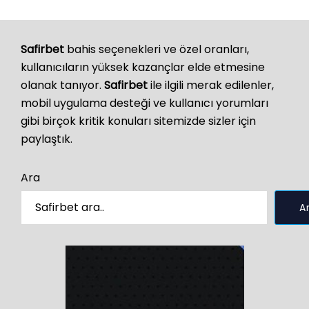
Safirbet
bahis seçenekleri ve özel oranları,
kullanıcıların yüksek kazançlar elde etmesine
olanak tanıyor.
Safirbet
ile ilgili merak edilenler,
mobil uygulama desteği ve kullanıcı yorumları
gibi birçok kritik konuları sitemizde sizler için
paylaştık.
Ara
A