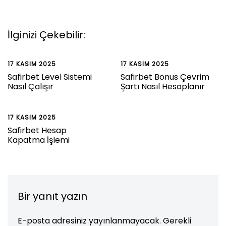
İlginizi Çekebilir:
17 KASIM 2025
17 KASIM 2025
Safirbet Level Sistemi
Safirbet Bonus Çevrim
Nasıl Çalışır
Şartı Nasıl Hesaplanır
17 KASIM 2025
Safirbet Hesap
Kapatma İşlemi
Bir yanıt yazın
E-posta adresiniz yayınlanmayacak.
Gerekli