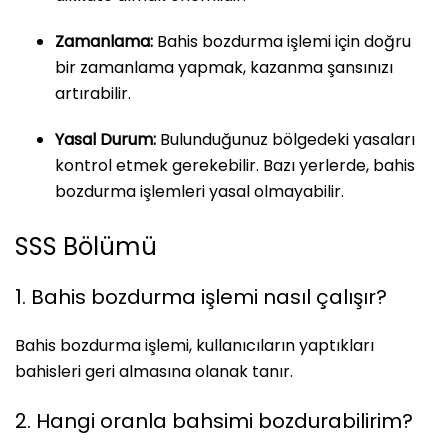
Zamanlama:
Bahis bozdurma işlemi için doğru
bir zamanlama yapmak, kazanma şansınızı
artırabilir.
Yasal Durum:
Bulunduğunuz bölgedeki yasaları
kontrol etmek gerekebilir. Bazı yerlerde, bahis
bozdurma işlemleri yasal olmayabilir.
SSS Bölümü
1. Bahis bozdurma işlemi nasıl çalışır?
Bahis bozdurma işlemi, kullanıcıların yaptıkları
bahisleri geri almasına olanak tanır.
2. Hangi oranla bahsimi bozdurabilirim?