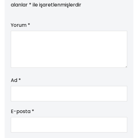
alanlar
*
ile işaretlenmişlerdir
Yorum
*
Ad
*
E-posta
*