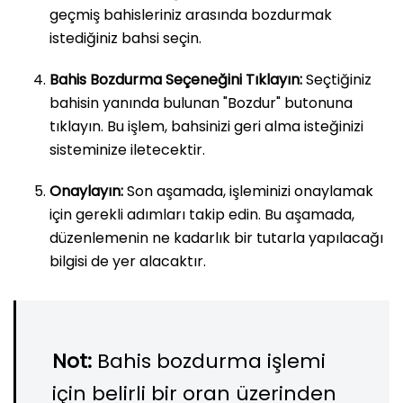
geçmiş bahisleriniz arasında bozdurmak
istediğiniz bahsi seçin.
Bahis Bozdurma Seçeneğini Tıklayın:
Seçtiğiniz
bahisin yanında bulunan "Bozdur" butonuna
tıklayın. Bu işlem, bahsinizi geri alma isteğinizi
sisteminize iletecektir.
Onaylayın:
Son aşamada, işleminizi onaylamak
için gerekli adımları takip edin. Bu aşamada,
düzenlemenin ne kadarlık bir tutarla yapılacağı
bilgisi de yer alacaktır.
Not:
Bahis bozdurma işlemi
için belirli bir oran üzerinden