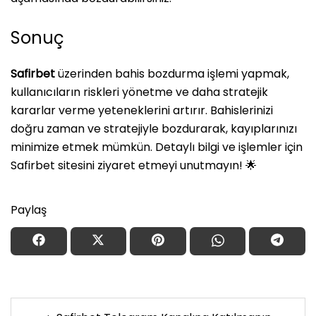
Sonuç
Safirbet
üzerinden bahis bozdurma işlemi yapmak,
kullanıcıların riskleri yönetme ve daha stratejik
kararlar verme yeteneklerini artırır. Bahislerinizi
doğru zaman ve stratejiyle bozdurarak, kayıplarınızı
minimize etmek mümkün. Detaylı bilgi ve işlemler için
Safirbet
sitesini ziyaret etmeyi unutmayın! 🌟
Paylaş
Post