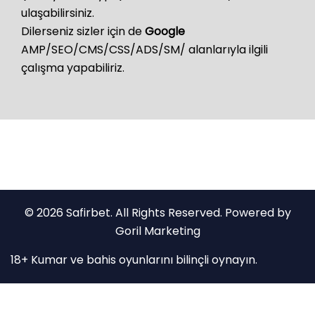
ulaşabilirsiniz.
Dilerseniz sizler için de
Google
AMP/SEO/CMS/CSS/ADS/SM/ alanlarıyla ilgili
çalışma yapabiliriz.
© 2026 Safirbet. All Rights Reserved. Powered by
Goril Marketing
18+ Kumar ve bahis oyunlarını bilinçli oynayın.