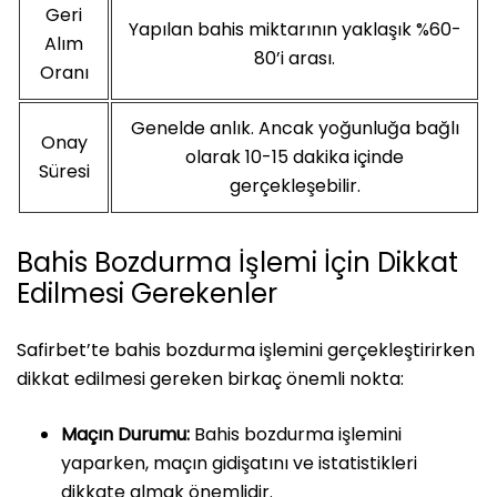
Geri
Yapılan bahis miktarının yaklaşık %60-
Alım
80’i arası.
Oranı
Genelde anlık. Ancak yoğunluğa bağlı
Onay
olarak 10-15 dakika içinde
Süresi
gerçekleşebilir.
Bahis Bozdurma İşlemi İçin Dikkat
Edilmesi Gerekenler
Safirbet’te bahis bozdurma işlemini gerçekleştirirken
dikkat edilmesi gereken birkaç önemli nokta:
Maçın Durumu:
Bahis bozdurma işlemini
yaparken, maçın gidişatını ve istatistikleri
dikkate almak önemlidir.