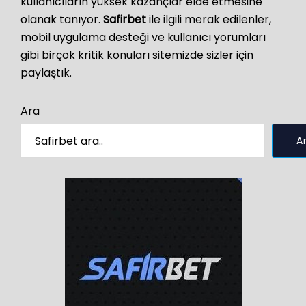
kullanıcıların yüksek kazançlar elde etmesine
olanak tanıyor.
Safirbet
ile ilgili merak edilenler,
mobil uygulama desteği ve kullanıcı yorumları
gibi birçok kritik konuları sitemizde sizler için
paylaştık.
Ara
A