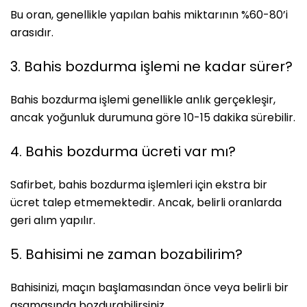
Bu oran, genellikle yapılan bahis miktarının %60-80’i
arasıdır.
3. Bahis bozdurma işlemi ne kadar sürer?
Bahis bozdurma işlemi genellikle anlık gerçekleşir,
ancak yoğunluk durumuna göre 10-15 dakika sürebilir.
4. Bahis bozdurma ücreti var mı?
Safirbet, bahis bozdurma işlemleri için ekstra bir
ücret talep etmemektedir. Ancak, belirli oranlarda
geri alım yapılır.
5. Bahisimi ne zaman bozabilirim?
Bahisinizi, maçın başlamasından önce veya belirli bir
aşamasında bozdurabilirsiniz.