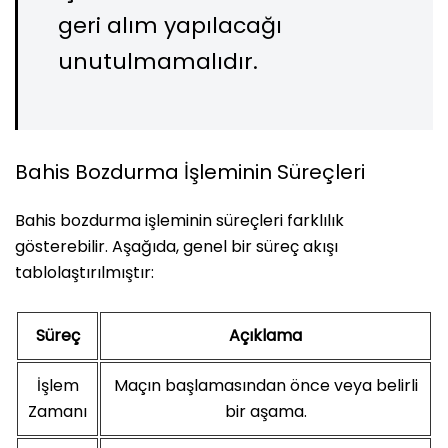
geri alım yapılacağı
unutulmamalıdır.
Bahis Bozdurma İşleminin Süreçleri
Bahis bozdurma işleminin süreçleri farklılık
gösterebilir. Aşağıda, genel bir süreç akışı
tablolaştırılmıştır:
Süreç
Açıklama
İşlem
Maçın başlamasından önce veya belirli
Zamanı
bir aşama.