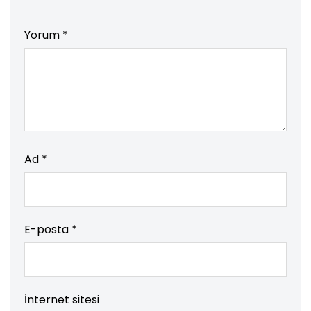
Yorum
*
Ad
*
E-posta
*
İnternet sitesi