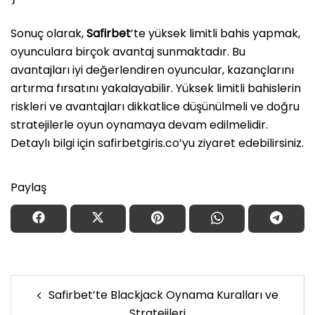
Sonuç olarak,
Safirbet
’te yüksek limitli bahis yapmak,
oyunculara birçok avantaj sunmaktadır. Bu
avantajları iyi değerlendiren oyuncular, kazançlarını
artırma fırsatını yakalayabilir. Yüksek limitli bahislerin
riskleri ve avantajları dikkatlice düşünülmeli ve doğru
stratejilerle oyun oynamaya devam edilmelidir.
Detaylı bilgi için
safirbetgiris.co
’yu ziyaret edebilirsiniz.
Paylaş
Post
Safirbet’te Blackjack Oynama Kuralları ve
navigation
Stratejileri