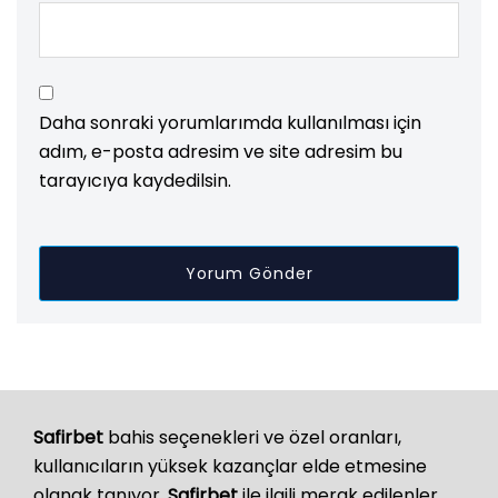
Daha sonraki yorumlarımda kullanılması için
adım, e-posta adresim ve site adresim bu
tarayıcıya kaydedilsin.
Safirbet
bahis seçenekleri ve özel oranları,
kullanıcıların yüksek kazançlar elde etmesine
olanak tanıyor.
Safirbet
ile ilgili merak edilenler,