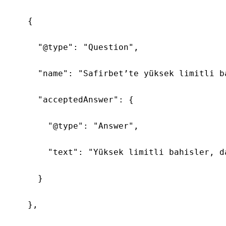
    {
      "@type": "Question",
      "name": "Safirbet’te yüksek limitli b
      "acceptedAnswer": {
        "@type": "Answer",
        "text": "Yüksek limitli bahisler, d
      }
    },