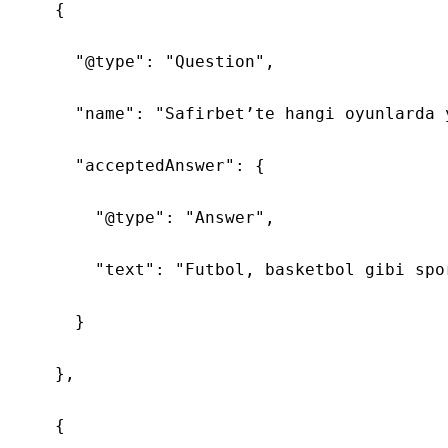
    {
      "@type": "Question",
      "name": "Safirbet’te hangi oyunlarda 
      "acceptedAnswer": {
        "@type": "Answer",
        "text": "Futbol, basketbol gibi spo
      }
    },
    {