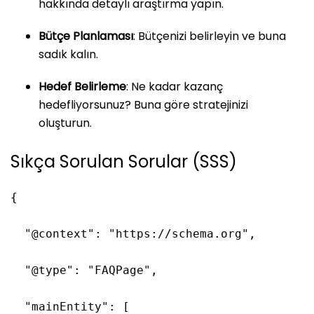
hakkında detaylı araştırma yapın.
Bütçe Planlaması
: Bütçenizi belirleyin ve buna
sadık kalın.
Hedef Belirleme
: Ne kadar kazanç
hedefliyorsunuz? Buna göre stratejinizi
oluşturun.
Sıkça Sorulan Sorular (SSS)
{
  "@context": "https://schema.org",
  "@type": "FAQPage",
  "mainEntity": [