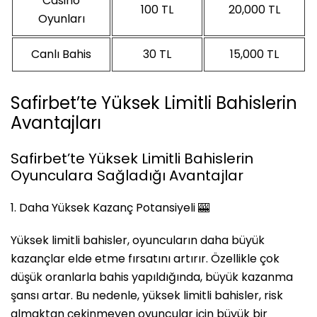
Casino
100 TL
20,000 TL
Oyunları
Canlı Bahis
30 TL
15,000 TL
Safirbet’te Yüksek Limitli Bahislerin
Avantajları
Safirbet’te Yüksek Limitli Bahislerin
Oyunculara Sağladığı Avantajlar
1. Daha Yüksek Kazanç Potansiyeli 🎰
Yüksek limitli bahisler, oyuncuların daha büyük
kazançlar elde etme fırsatını artırır. Özellikle çok
düşük oranlarla bahis yapıldığında, büyük kazanma
şansı artar. Bu nedenle, yüksek limitli bahisler, risk
almaktan çekinmeyen oyuncular için büyük bir