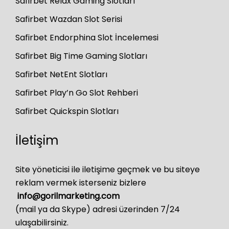
Safirbet Relax Gaming Slotları
Safirbet Wazdan Slot Serisi
Safirbet Endorphina Slot İncelemesi
Safirbet Big Time Gaming Slotları
Safirbet NetEnt Slotları
Safirbet Play’n Go Slot Rehberi
Safirbet Quickspin Slotları
İletişim
Site yöneticisi ile iletişime geçmek ve bu siteye
reklam vermek isterseniz bizlere
info@gorilmarketing.com
(mail ya da Skype) adresi üzerinden 7/24
ulaşabilirsiniz.