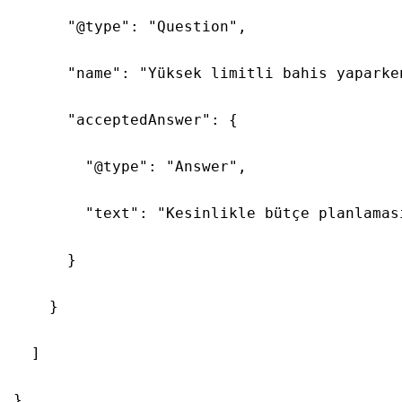
      "@type": "Question",
      "name": "Yüksek limitli bahis yaparke
      "acceptedAnswer": {
        "@type": "Answer",
        "text": "Kesinlikle bütçe planlamas
      }
    }
  ]
}