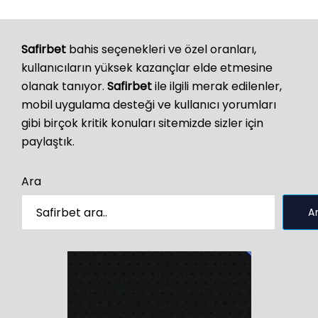
Safirbet
bahis seçenekleri ve özel oranları,
kullanıcıların yüksek kazançlar elde etmesine
olanak tanıyor.
Safirbet
ile ilgili merak edilenler,
mobil uygulama desteği ve kullanıcı yorumları
gibi birçok kritik konuları sitemizde sizler için
paylaştık.
Ara
A