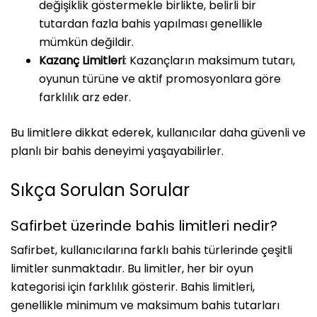
değişiklik göstermekle birlikte, belirli bir
tutardan fazla bahis yapılması genellikle
mümkün değildir.
Kazanç Limitleri
: Kazançların maksimum tutarı,
oyunun türüne ve aktif promosyonlara göre
farklılık arz eder.
Bu limitlere dikkat ederek, kullanıcılar daha güvenli ve
planlı bir bahis deneyimi yaşayabilirler.
Sıkça Sorulan Sorular
Safirbet üzerinde bahis limitleri nedir?
Safirbet, kullanıcılarına farklı bahis türlerinde çeşitli
limitler sunmaktadır. Bu limitler, her bir oyun
kategorisi için farklılık gösterir. Bahis limitleri,
genellikle minimum ve maksimum bahis tutarları