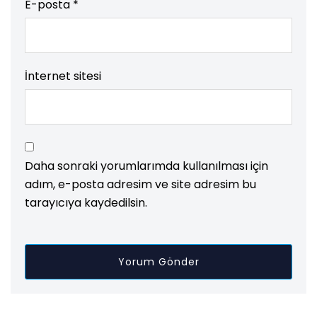
E-posta
*
İnternet sitesi
Daha sonraki yorumlarımda kullanılması için
adım, e-posta adresim ve site adresim bu
tarayıcıya kaydedilsin.