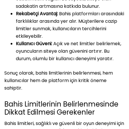
sadakatin artmasına katkıda bulunur.
Rekabetçi Avantaj:
Bahis platformları arasındaki
farklılıklar arasında yer alır. Müşterilere cazip
limitler sunmak, kullanıcıların tercihlerini
etkileyebilir.
Kullanıcı Güveni:
Açık ve net limitler belirlemek,
oyuncuların siteye olan güvenini artırır. Bu
durum, olumlu bir kullanıcı deneyimi yaratır.
Sonuç olarak, bahis limitlerinin belirlenmesi, hem
kullanıcılar hem de platform için kritik öneme
sahiptir.
Bahis Limitlerinin Belirlenmesinde
Dikkat Edilmesi Gerekenler
Bahis limitleri, sağlıklı ve güvenli bir oyun deneyimi için