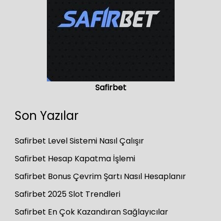
Safirbet
Son Yazılar
Safirbet Level Sistemi Nasıl Çalışır
Safirbet Hesap Kapatma İşlemi
Safirbet Bonus Çevrim Şartı Nasıl Hesaplanır
Safirbet 2025 Slot Trendleri
Safirbet En Çok Kazandıran Sağlayıcılar