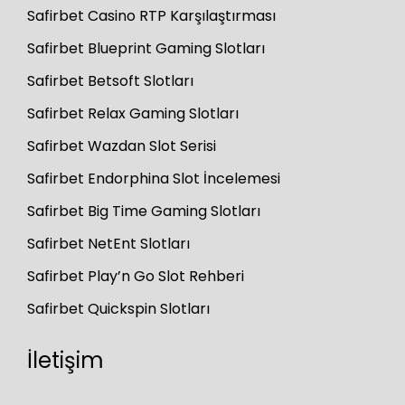
Safirbet Casino RTP Karşılaştırması
Safirbet Blueprint Gaming Slotları
Safirbet Betsoft Slotları
Safirbet Relax Gaming Slotları
Safirbet Wazdan Slot Serisi
Safirbet Endorphina Slot İncelemesi
Safirbet Big Time Gaming Slotları
Safirbet NetEnt Slotları
Safirbet Play’n Go Slot Rehberi
Safirbet Quickspin Slotları
İletişim