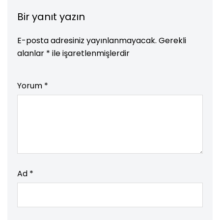
Bir yanıt yazın
E-posta adresiniz yayınlanmayacak.
Gerekli
alanlar
*
ile işaretlenmişlerdir
Yorum
*
Ad
*