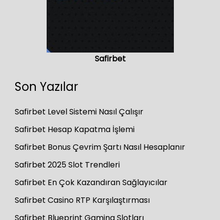
Safirbet
Son Yazılar
Safirbet Level Sistemi Nasıl Çalışır
Safirbet Hesap Kapatma İşlemi
Safirbet Bonus Çevrim Şartı Nasıl Hesaplanır
Safirbet 2025 Slot Trendleri
Safirbet En Çok Kazandıran Sağlayıcılar
Safirbet Casino RTP Karşılaştırması
Safirbet Blueprint Gaming Slotları