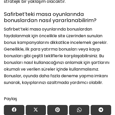
stratejik bir yaklaşım olacaktır.
Safirbet’teki masa oyunlarında
bonuslardan nasıl yararlanabilirim?
Safirbet’teki masa oyunlarında bonuslardan
faydalanmak için öncelikle site üzerinden sunulan
bonus kampanyalarını dikkatlice incelemek gerekir.
Genellikle, ilk para yatırma bonusları veya kayıp
bonusları gibi çeşitli tekliflerle karşılaşabilirsiniz. Bu
bonusları nasıl kullanacağınızı anlamak için şartlarını
okumalı ve verilen süreler içinde kullanmalısınız.
Bonuslar, oyunda daha fazla deneme yapma imkanı
sunarak, kayıplarınızı azaltmada yardımcı olabilir.
Paylaş