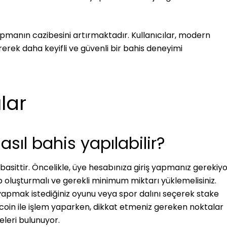
 yapmanın cazibesini artırmaktadır. Kullanıcılar, modern
rerek daha keyifli ve güvenli bir bahis deneyimi
lar
nasıl bahis yapılabilir?
basittir. Öncelikle, üye hesabınıza giriş yapmanız gerekiyo
p oluşturmalı ve gerekli minimum miktarı yüklemelisiniz.
yapmak istediğiniz oyunu veya spor dalını seçerek stake
itcoin ile işlem yaparken, dikkat etmeniz gereken noktalar
eleri bulunuyor.