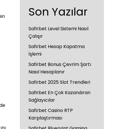
Son Yazılar
min
Safirbet Level Sistemi Nasıl
Çalışır
Safirbet Hesap Kapatma
İşlemi
Safirbet Bonus Çevrim Şartı
Nasıl Hesaplanır
Safirbet 2025 Slot Trendleri
Safirbet En Çok Kazandıran
Sağlayıcılar
lde
Safirbet Casino RTP
Karşılaştırması
ını
Safirbet Blueprint Gaming