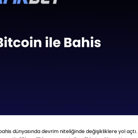
bahis dünyasında devrim niteliğinde değişikliklere yol açtı.