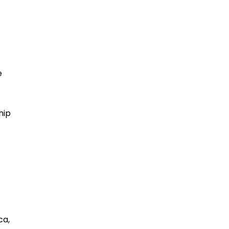
e
hip
ca,