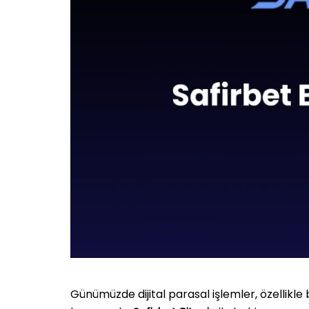
Günümüzde dijital parasal işlemler, özellikle 