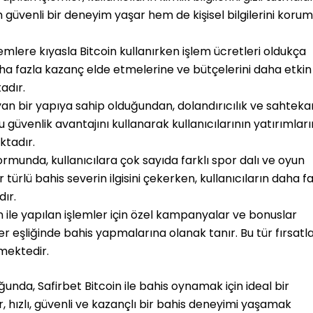
 güvenli bir deneyim yaşar hem de kişisel bilgilerini koru
mlere kıyasla Bitcoin kullanırken işlem ücretleri oldukça
ha fazla kazanç elde etmelerine ve bütçelerini daha etkin 
adır.
yan bir yapıya sahip olduğundan, dolandırıcılık ve sahtekar
u güvenlik avantajını kullanarak kullanıcılarının yatırımları
ktadır.
formunda, kullanıcılara çok sayıda farklı spor dalı ve oyun
 türlü bahis severin ilgisini çekerken, kullanıcıların daha f
ır.
oin ile yapılan işlemler için özel kampanyalar ve bonuslar
er eşliğinde bahis yapmalarına olanak tanır. Bu tür fırsatla
rmektedir.
da, Safirbet Bitcoin ile bahis oynamak için ideal bir
, hızlı, güvenli ve kazançlı bir bahis deneyimi yaşamak