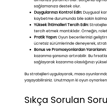
sağlamanıza destek olur.
Duygularınızı Kontrol Edin:
Duygusal kara
kaybetme durumunda bile sakin kalmak, 
Yüksek İhtimalleri Tercih Edin:
Stratejile
tercih etmek mantıklıdır. Örneğin, rolett
Pratik Yapın:
Oyun becerilerinizi gelişti
ücretsiz sürümlerinde deneyerek, stratejil
Bonus ve Promosyonlardan Yararlanın:
kazanma şansınızı artırabilir. Bu fırsat
sağlayarak kazanma olasılığınızı yükselt
Bu stratejileri uygulayarak, masa oyunlarında 
yaşayabilirsiniz. Unutmayın ki oyun oynark
Sıkça Sorulan Soru