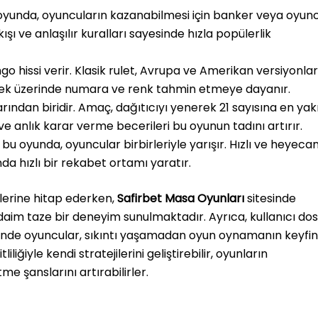
 oyunda, oyuncuların kazanabilmesi için banker veya oyun
şı ve anlaşılır kuralları sayesinde hızla popülerlik
go hissi verir. Klasik rulet, Avrupa ve Amerikan versiyonları
lek üzerinde numara ve renk tahmin etmeye dayanır.
arından biridir. Amaç, dağıtıcıyı yenerek 21 sayısına en yak
 ve anlık karar verme becerileri bu oyunun tadını artırır.
n bu oyunda, oyuncular birbirleriyle yarışır. Hızlı ve heyeca
da hızlı bir rekabet ortamı yaratır.
vklerine hitap ederken,
Safirbet Masa Oyunları
sitesinde
daim taze bir deneyim sunulmaktadır. Ayrıca, kullanıcı do
sinde oyuncular, sıkıntı yaşamadan oyun oynamanın keyfin
liliğiyle kendi stratejilerini geliştirebilir, oyunların
 şanslarını artırabilirler.