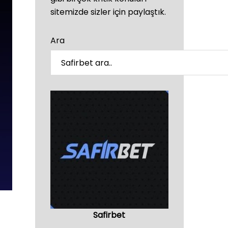
sitemizde sizler için paylaştık.
Ara
Safirbet