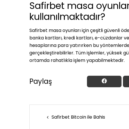
Safirbet masa oyunlar
kullanılmaktadır?
Safirbet masa oyunları için çeşitli güvenli
banka kartları, kredi kartları, e-cüzdanlar ve
hesaplarına para yatırırken bu yöntemlerden b
gerçekleştirebilirler. Tüm işlemler, yüksek gü
ortamda rahatlıkla işlem yapabilmektedir.
Paylaş
Post
Safirbet Bitcoin ile Bahis
navigation