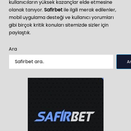
kullanıcıların yüksek kazançlar elde etmesine
olanak tanıyor.
Safirbet
ile ilgili merak edilenler,
mobil uygulama desteği ve kullanıcı yorumları
gibi birçok kritik konuları sitemizde sizler için
paylaştık.
Ara
A