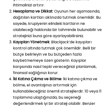
ihtimalinizi artırır.
Hesaplama ve Dikkat
: Oyunun her aşamasında,
dağıtılan kartları aklınızda tutmak önemlidir. Bu
sayede, krupiyenin elindeki kartların ne
olabileceği hakkında bir tahminde bulunabilir ve
stratejinizi buna göre ayarlayabilirsiniz.
Kayıpları Yönetmek
: Blackjack’de kayıpları
kontrol altında tutmak çok önemlidir. Belli bir
bütçe belirleyin ve bu bütçeden fazla
kaybetmemeye özen gösterin. Kayıplar
karşısında nasıl tepki vereceğinizi planlamak,
finansal sağlığınızı korur.
İki Katına Çıkma ve Bölme
: İki katına çıkma ve
bölme, el avantajınızı artırmak için
kullanabileceğiniz önemli stratejilerdir. 10 veya 11
toplamına ulaştığınızda, bu seçeneği
değerlendirmek iyi bir strateji olabilir. Benzer