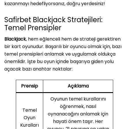
kazanmayı hedefliyorsanız, doğru yerdesiniz!
Safirbet Blackjack Stratejileri:
Temel Prensipler
Blackjack
, hem eğlenceli hem de strateji gerektiren
bir kart oyunudur. Başarılı bir oyuncu olmak için, bazı
temel prensipleri anlamak ve uygulamak oldukça
önemlidir. İşte bu oyun içinde başarıya giden yolu
açacak bazı anahtar noktalar:
Prensip
Açıklama
Oyunun temel kurallarını
öğrenmek, nasıl
Temel
oynanacağını anlamak için
Oyun
hayati önem taşır. Her
Kuralları
oyuncu, 21 sayısına en yakın