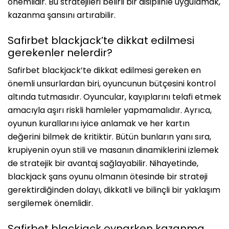
önemlidir. Bu stratejileri belirli bir disiplinle uygulamak,
kazanma şansını artırabilir.
Safirbet blackjack’te dikkat edilmesi
gerekenler nelerdir?
Safirbet blackjack’te dikkat edilmesi gereken en
önemli unsurlardan biri, oyuncunun bütçesini kontrol
altında tutmasıdır. Oyuncular, kayıplarını telafi etmek
amacıyla aşırı riskli hamleler yapmamalıdır. Ayrıca,
oyunun kurallarını iyice anlamak ve her kartın
değerini bilmek de kritiktir. Bütün bunların yanı sıra,
krupiyenin oyun stili ve masanın dinamiklerini izlemek
de stratejik bir avantaj sağlayabilir. Nihayetinde,
blackjack şans oyunu olmanın ötesinde bir strateji
gerektirdiğinden dolayı, dikkatli ve bilinçli bir yaklaşım
sergilemek önemlidir.
Safirbet blackjack oynarken kazanma