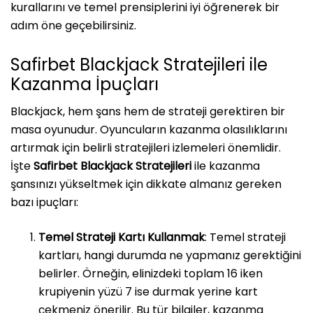
kurallarını ve temel prensiplerini iyi öğrenerek bir
adım öne geçebilirsiniz.
Safirbet Blackjack Stratejileri ile
Kazanma İpuçları
Blackjack, hem şans hem de strateji gerektiren bir
masa oyunudur. Oyuncuların kazanma olasılıklarını
artırmak için belirli stratejileri izlemeleri önemlidir.
İşte
Safirbet
Blackjack Stratejileri
ile kazanma
şansınızı yükseltmek için dikkate almanız gereken
bazı ipuçları:
Temel Strateji Kartı Kullanmak
: Temel strateji
kartları, hangi durumda ne yapmanız gerektiğini
belirler. Örneğin, elinizdeki toplam 16 iken
krupiyenin yüzü 7 ise durmak yerine kart
çekmeniz önerilir. Bu tür bilgiler, kazanma