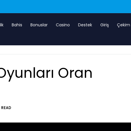
ik
Bahis
Bonuslar
Casino
Destek
Giriş
Çekim
Oyunları Oran
N READ