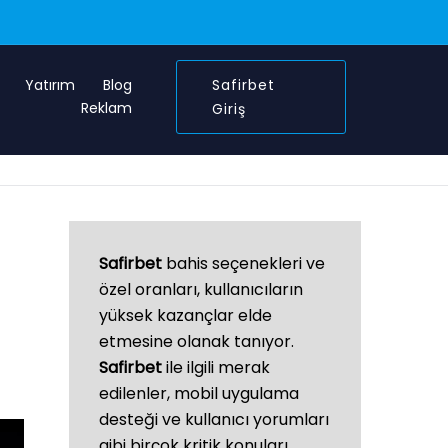
Yatırım
Blog
Safirbet
Reklam
Giriş
Safirbet
bahis seçenekleri ve
özel oranları, kullanıcıların
yüksek kazançlar elde
etmesine olanak tanıyor.
Safirbet
ile ilgili merak
edilenler, mobil uygulama
desteği ve kullanıcı yorumları
gibi birçok kritik konuları