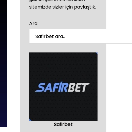
sitemizde sizler için paylaştık.
Ara
Safirbet