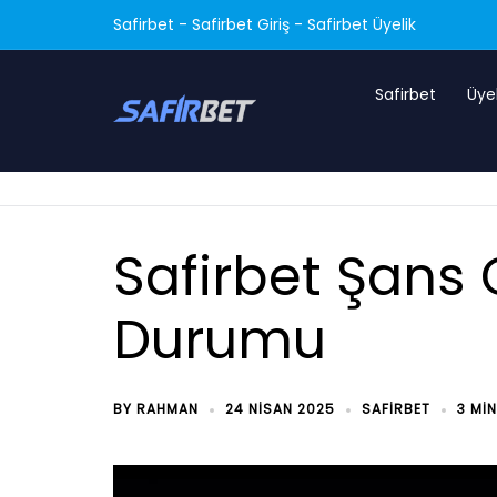
Skip
Safirbet - Safirbet Giriş - Safirbet Üyelik
to
content
Safirbet
Üyel
Safirbet Şans 
Durumu
BY
RAHMAN
24 NISAN 2025
SAFIRBET
3 MI