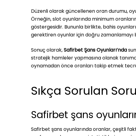
Düzenli olarak güncellenen oran durumu, oyu
Örneğin, slot oyunlarında minimum oranların 
göstergesidir. Bununla birlikte, bahis oyunla
gerektiren oyunlar için doğru zamanlamayı 
Sonuç olarak,
Safirbet Şans Oyunları’nda
sun
stratejik hamleler yapmasına olanak tanımak
oynamadan önce oranları takip etmek tecrüb
Sıkça Sorulan Soru
Safirbet şans oyunların
Safirbet şans oyunlarında oranlar, çeşitli fa