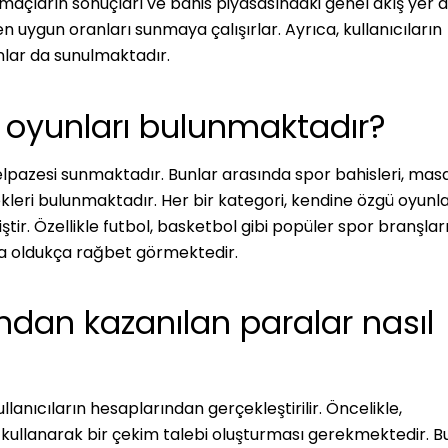
maçların sonuçları ve bahis piyasasındaki genel akış yer al
n uygun oranları sunmaya çalışırlar. Ayrıca, kullanıcıların
lar da sunulmaktadır.
s oyunları bulunmaktadır?
yelpazesi sunmaktadır. Bunlar arasında spor bahisleri, mas
ekleri bulunmaktadır. Her bir kategori, kendine özgü oyunla
miştir. Özellikle futbol, basketbol gibi popüler spor branşlar
da oldukça rağbet görmektedir.
ndan kazanılan paralar nasıl
llanıcıların hesaplarından gerçekleştirilir. Öncelikle,
kullanarak bir çekim talebi oluşturması gerekmektedir. B