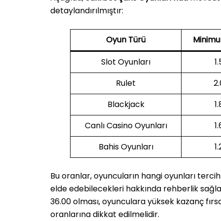
detaylandırılmıştır:
Oyun Türü
Minim
Slot Oyunları
1
Rulet
2
Blackjack
1
Canlı Casino Oyunları
1
Bahis Oyunları
1
Bu oranlar, oyuncuların hangi oyunları terci
elde edebilecekleri hakkında rehberlik sağ
36.00 olması, oyunculara yüksek kazanç fır
oranlarına dikkat edilmelidir.