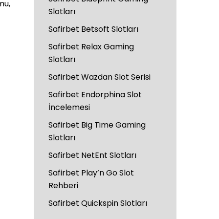
mu,
Slotları
Safirbet Betsoft Slotları
Safirbet Relax Gaming
Slotları
Safirbet Wazdan Slot Serisi
Safirbet Endorphina Slot
İncelemesi
Safirbet Big Time Gaming
Slotları
Safirbet NetEnt Slotları
Safirbet Play’n Go Slot
Rehberi
Safirbet Quickspin Slotları