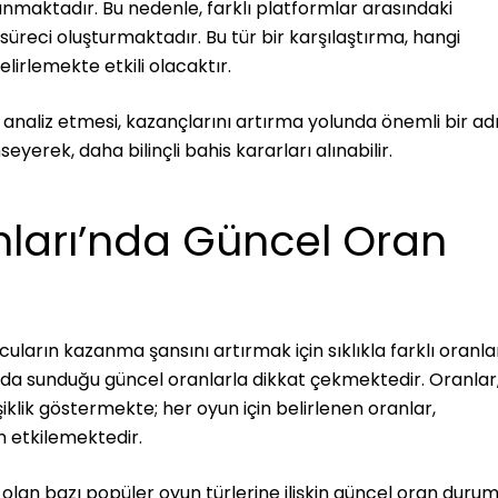
ar sunmaktadır. Bu nedenle, farklı platformlar arasındaki
süreci oluşturmaktadır. Bu tür bir karşılaştırma, hangi
irlemekte etkili olacaktır.
e analiz etmesi, kazançlarını artırma yolunda önemli bir a
yerek, daha bilinçli bahis kararları alınabilir.
nları’nda Güncel Oran
arın kazanma şansını artırmak için sıklıkla farklı oranla
nda sunduğu güncel oranlarla dikkat çekmektedir. Oranlar
iklik göstermekte; her oyun için belirlenen oranlar,
 etkilemektedir.
lan bazı popüler oyun türlerine ilişkin güncel oran duru