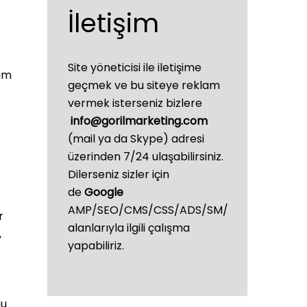
İletişim
Site yöneticisi ile iletişime
dım
geçmek ve bu siteye reklam
vermek isterseniz bizlere
info@gorilmarketing.com
(mail ya da Skype) adresi
üzerinden 7/24 ulaşabilirsiniz.
Dilerseniz sizler için
de
Google
AMP/SEO/CMS/CSS/ADS/SM/
r
alanlarıyla ilgili çalışma
,
yapabiliriz.
mu