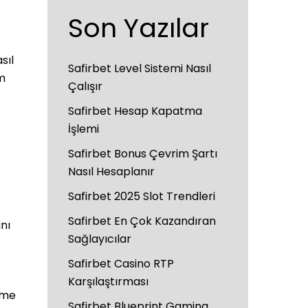
Son Yazılar
sıl
Safirbet Level Sistemi Nasıl
em
Çalışır
Safirbet Hesap Kapatma
İşlemi
Safirbet Bonus Çevrim Şartı
Nasıl Hesaplanır
Safirbet 2025 Slot Trendleri
Safirbet En Çok Kazandıran
nı
Sağlayıcılar
Safirbet Casino RTP
Karşılaştırması
şme
Safirbet Blueprint Gaming