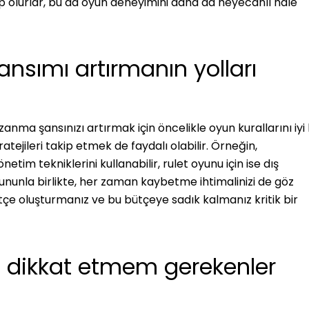
 olurlar, bu da oyun deneyimini daha da heyecanlı hale
nsımı artırmanın yolları
anma şansınızı artırmak için öncelikle oyun kurallarını iyi 
atejileri takip etmek de faydalı olabilir. Örneğin,
netim tekniklerini kullanabilir, rulet oyunu için ise dış
. Bununla birlikte, her zaman kaybetme ihtimalinizi de göz
ütçe oluşturmanız ve bu bütçeye sadık kalmanız kritik bir
n dikkat etmem gerekenler