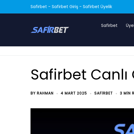
Skip
Safirbet - Safirbet Giriş - Safirbet Üyelik
to
content
Safirbet
Üyel
Safirbet Canlı 
BY
RAHMAN
4 MART 2025
SAFIRBET
3 MIN 