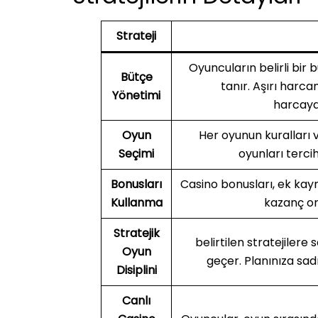
Strateji
Oyuncuların belirli bir
Bütçe
tanır. Aşırı har
Yönetimi
harcayac
Oyun
Her oyunun kuralları v
Seçimi
oyunları tercih
Bonusları
Casino bonusları, ek kayn
Kullanma
kazanç or
Stratejik
belirtilen stratejiler
Oyun
geçer. Planınıza sa
Disiplini
Canlı