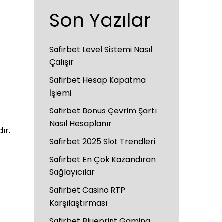
Son Yazılar
Safirbet Level Sistemi Nasıl
Çalışır
Safirbet Hesap Kapatma
İşlemi
Safirbet Bonus Çevrim Şartı
Nasıl Hesaplanır
ır.
Safirbet 2025 Slot Trendleri
Safirbet En Çok Kazandıran
Sağlayıcılar
Safirbet Casino RTP
Karşılaştırması
Safirbet Blueprint Gaming