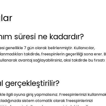
lar
anım süresi ne kadardır?
 genellikle 7 gün olarak belirlenmiştir. Kullanıcılar,
lanmadıkları takdirde, freespinlerin geçerliliği sona erer. 
ullanarak avantaj sağlayabilirsiniz, aksi takdirde bu fırsatı
 gerçekleştirilir?
le ilgili oyuna giriş yapmalısınız. Freespinlerinizi kullanma
ıkladığınızda sistem otomatik olarak freespinlerinizi