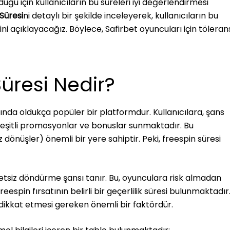
lduğu için kullanıcıların bu süreleri iyi değerlendirmesi
Süresi
ni detaylı bir şekilde inceleyerek, kullanıcıların bu
ni açıklayacağız. Böylece, Safirbet oyuncuları için tölerans
Süresi Nedir?
nında oldukça popüler bir platformdur. Kullanıcılara, şans
eşitli promosyonlar ve bonuslar sunmaktadır. Bu
dönüşler) önemli bir yere sahiptir. Peki, freespin süresi
retsiz döndürme şansı tanır. Bu, oyunculara risk almadan
espin fırsatının belirli bir geçerlilik süresi bulunmaktadır
 dikkat etmesi gereken önemli bir faktördür.