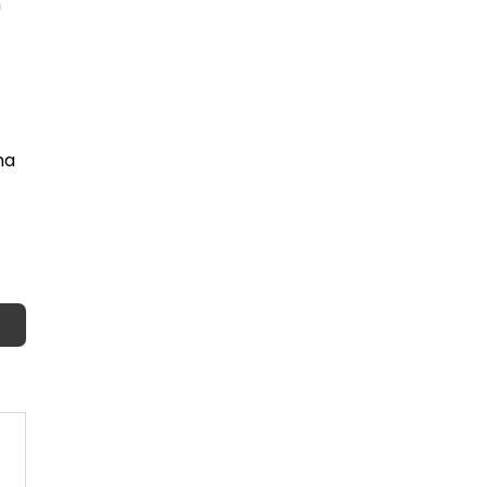
n
na
.