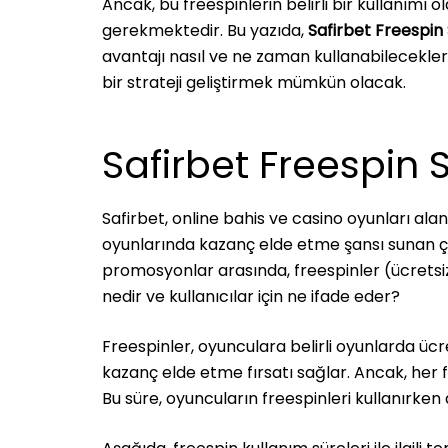
Ancak, bu freespinlerin belirli bir kullanımı o
gerekmektedir. Bu yazıda,
Safirbet Freespin 
avantajı nasıl ve ne zaman kullanabilecekleri
bir strateji geliştirmek mümkün olacak.
Safirbet Freespin 
Safirbet, online bahis ve casino oyunları ala
oyunlarında kazanç elde etme şansı sunan ç
promosyonlar arasında, freespinler (ücretsiz 
nedir ve kullanıcılar için ne ifade eder?
Freespinler, oyunculara belirli oyunlarda üc
kazanç elde etme fırsatı sağlar. Ancak, her fre
Bu süre, oyuncuların freespinleri kullanırken