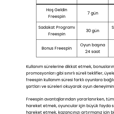
Hoş Geldin
7 gün
Freespin
Sadakat Programı
S
30 gün
Freespin
Oyun başına
Bonus Freespin
24 saat
Kullanım sürelerine dikkat etmek, bonusları
promosyonları gibi sınırlı süreli teklifler, üy
freespin kullanım süresi farklı oyunlara bağ
şartları ve süreleri okuyarak oyun deneyiminizi 
Freespin avantajlarından yararlanırken, tüm k
hareket etmek, oyuncular için büyük fayda 
hareket etmek, kazancınızı artırmanız için bir