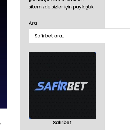
sitemizde sizler için paylaştık.
Ara
Safirbet
r.