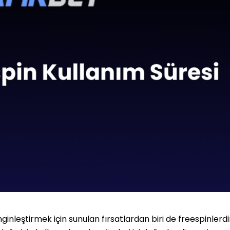
nleştirmek için sunulan fırsatlardan biri de freespinlerdi