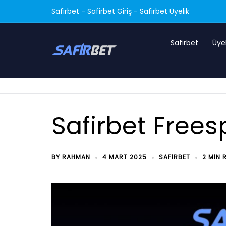
Skip
Safirbet - Safirbet Giriş - Safirbet Üyelik
to
content
Safirbet
Üyel
Safirbet Frees
BY
RAHMAN
4 MART 2025
SAFIRBET
2 MIN 