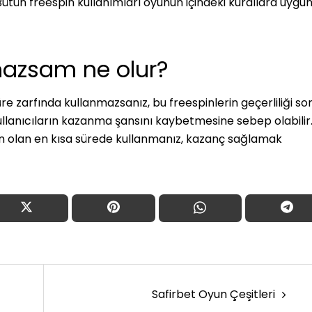
 Bütün freespin kullanımları oyunun içindeki kurallara uygu
mazsam ne olur?
süre zarfında kullanmazsanız, bu freespinlerin geçerliliği so
kullanıcıların kazanma şansını kaybetmesine sebep olabilir
ün olan en kısa sürede kullanmanız, kazanç sağlamak
Safirbet Oyun Çeşitleri