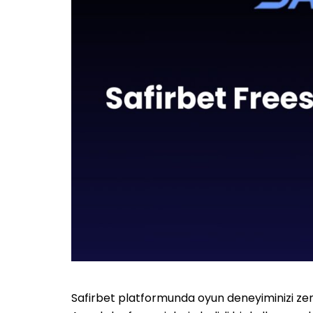
Safirbet platformunda oyun deneyiminizi zengi