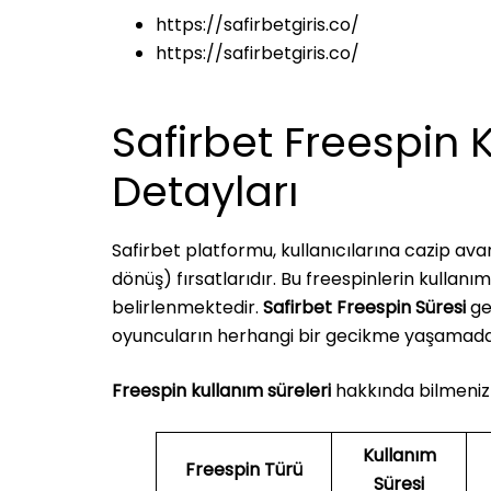
https://safirbetgiris.co/
https://safirbetgiris.co/
Safirbet Freespin 
Detayları
Safirbet platformu, kullanıcılarına cazip av
dönüş) fırsatlarıdır. Bu freespinlerin kullanım 
belirlenmektedir.
Safirbet Freespin Süresi
ge
oyuncuların herhangi bir gecikme yaşamadan 
Freespin kullanım süreleri
hakkında bilmeniz 
Kullanım
Freespin Türü
Süresi