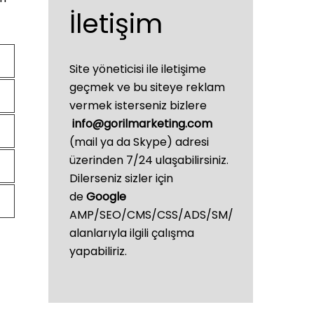
İletişim
Site yöneticisi ile iletişime
geçmek ve bu siteye reklam
vermek isterseniz bizlere
info@gorilmarketing.com
(mail ya da Skype) adresi
üzerinden 7/24 ulaşabilirsiniz.
Dilerseniz sizler için
de
Google
AMP/SEO/CMS/CSS/ADS/SM/
alanlarıyla ilgili çalışma
yapabiliriz.