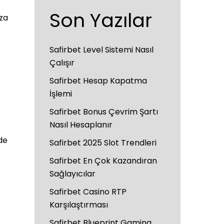
Son Yazılar
ıza
Safirbet Level Sistemi Nasıl
Çalışır
Safirbet Hesap Kapatma
İşlemi
Safirbet Bonus Çevrim Şartı
Nasıl Hesaplanır
de
Safirbet 2025 Slot Trendleri
Safirbet En Çok Kazandıran
Sağlayıcılar
Safirbet Casino RTP
Karşılaştırması
Safirbet Blueprint Gaming