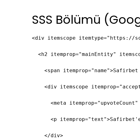
SSS Bölümü (Goog
<div itemscope itemtype="https://s
  <h2 itemprop="mainEntity" itemsc
    <span itemprop="name">Safirbet
    <div itemscope itemprop="accep
      <meta itemprop="upvoteCount"
      <p itemprop="text">Safirbet'
    </div>