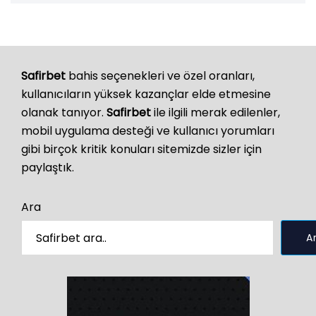
Safirbet
bahis seçenekleri ve özel oranları,
kullanıcıların yüksek kazançlar elde etmesine
olanak tanıyor.
Safirbet
ile ilgili merak edilenler,
mobil uygulama desteği ve kullanıcı yorumları
gibi birçok kritik konuları sitemizde sizler için
paylaştık.
Ara
A