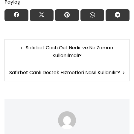
Paylaş
Post
Safirbet Cash Out Nedir ve Ne Zaman
navigation
Kullanılmalı?
Safirbet Canlı Destek Hizmetleri Nasıl Kullanılır?