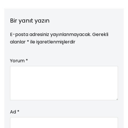
Bir yanıt yazın
E-posta adresiniz yayınlanmayacak.
Gerekli
alanlar
*
ile işaretlenmişlerdir
Yorum
*
Ad
*