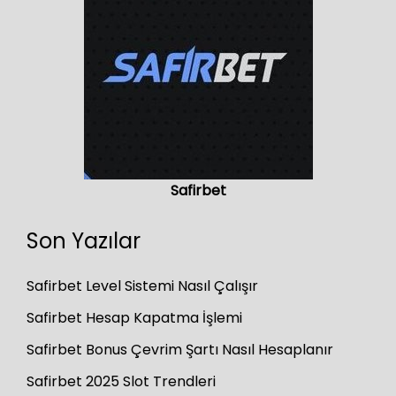
Safirbet
Son Yazılar
Safirbet Level Sistemi Nasıl Çalışır
Safirbet Hesap Kapatma İşlemi
Safirbet Bonus Çevrim Şartı Nasıl Hesaplanır
Safirbet 2025 Slot Trendleri