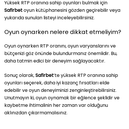
Yüksek RTP oranına sahip oyunları bulmak için
Safirbet
oyun kütüphanesini gözden geçirebilir veya
yukarıda sunulan listeyi inceleyebilirsiniz.
Oyun oynarken nelere dikkat etmeliyim?
Oyun oynarken RTP oranını, oyun varyanslarını ve
bütçenizi göz önünde bulundurmanız önemlidir. Bu,
daha tatmin edici bir deneyim sağlayacaktır.
Sonuç olarak,
Safirbet
’te yüksek RTP oranına sahip
oyunları seçerek, daha iyi kazanç fırsatları elde
edebilir ve oyun deneyiminizi zenginleştirebilirsiniz.
Unutmayın ki, oyun oynamak bir eğlence şeklidir ve
kaybetme ihtimalinin her zaman var olduğunu
aklınızdan çıkarmamalısınız.