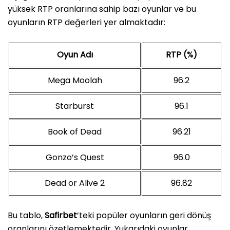
yüksek RTP oranlarına sahip bazı oyunlar ve bu
oyunların RTP değerleri yer almaktadır:
Oyun Adı
RTP (%)
Mega Moolah
96.2
Starburst
96.1
Book of Dead
96.21
Gonzo’s Quest
96.0
Dead or Alive 2
96.82
Bu tablo,
Safirbet
’teki popüler oyunların geri dönüş
oranlarını özetlemektedir. Yukarıdaki oyunlar,