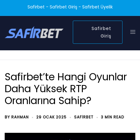
Skip
Safirbet - Safirbet Giriş - Safirbet Üyelik
to
content
Safirbet
Tog
me
Giriş
Safirbet’te Hangi Oyunlar
Daha Yüksek RTP
Oranlarına Sahip?
BY
RAHMAN
29 OCAK 2025
SAFIRBET
3 MIN READ