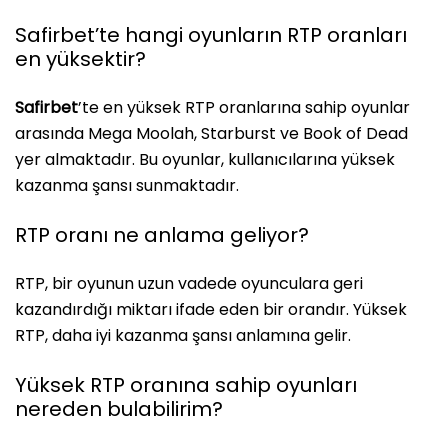
Safirbet’te hangi oyunların RTP oranları
en yüksektir?
Safirbet
’te en yüksek RTP oranlarına sahip oyunlar
arasında Mega Moolah, Starburst ve Book of Dead
yer almaktadır. Bu oyunlar, kullanıcılarına yüksek
kazanma şansı sunmaktadır.
RTP oranı ne anlama geliyor?
RTP, bir oyunun uzun vadede oyunculara geri
kazandırdığı miktarı ifade eden bir orandır. Yüksek
RTP, daha iyi kazanma şansı anlamına gelir.
Yüksek RTP oranına sahip oyunları
nereden bulabilirim?