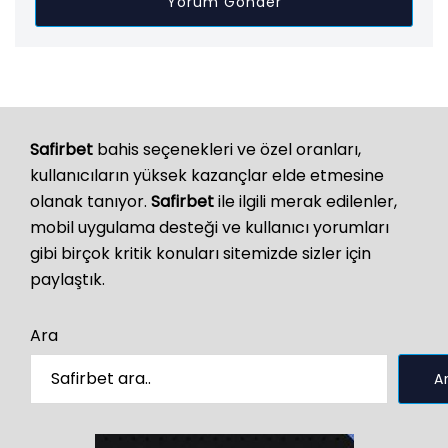
Safirbet
bahis seçenekleri ve özel oranları,
kullanıcıların yüksek kazançlar elde etmesine
olanak tanıyor.
Safirbet
ile ilgili merak edilenler,
mobil uygulama desteği ve kullanıcı yorumları
gibi birçok kritik konuları sitemizde sizler için
paylaştık.
Ara
A