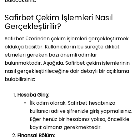
bulacaksınız.
Safirbet Çekim İşlemleri Nasıl
Gerçekleştirilir?
Safirbet üzerinden çekim işlemleri gerçekleştirmek
oldukça basittir. Kullanıcıların bu süreçte dikkat
etmeleri gereken bazı önemli adımlar
bulunmaktadır. Aşağıda, Safirbet çekim işlemlerinin
nasıl gerçekleştirileceğine dair detaylı bir açıklama
bulabilirsiniz:
Hesaba Giriş:
İlk adım olarak, Safirbet hesabınıza
kullanıcı adı ve şifrenizle giriş yapmalısınız.
Eğer henüz bir hesabınız yoksa, öncelikle
kayıt olmanız gerekmektedir.
Finansal Bölüm: