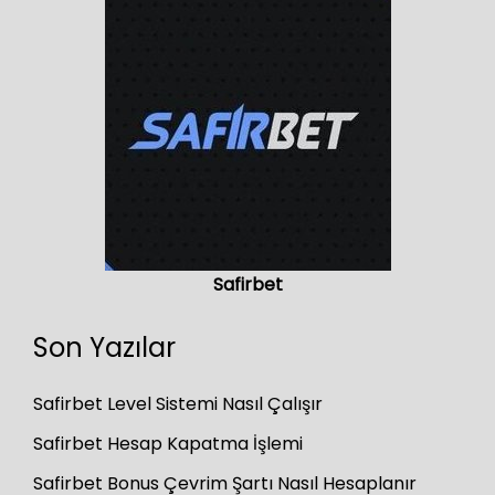
Safirbet
Son Yazılar
Safirbet Level Sistemi Nasıl Çalışır
Safirbet Hesap Kapatma İşlemi
Safirbet Bonus Çevrim Şartı Nasıl Hesaplanır