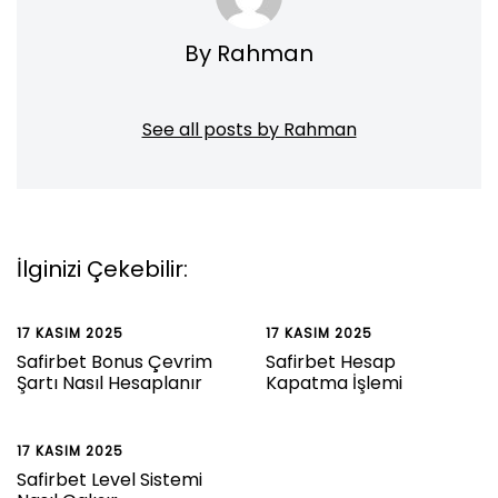
By Rahman
See all posts by Rahman
İlginizi Çekebilir:
17 KASIM 2025
17 KASIM 2025
Safirbet Bonus Çevrim
Safirbet Hesap
Şartı Nasıl Hesaplanır
Kapatma İşlemi
17 KASIM 2025
Safirbet Level Sistemi