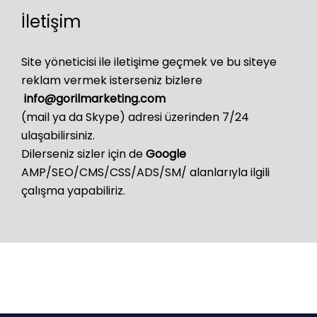
İletişim
Site yöneticisi ile iletişime geçmek ve bu siteye
reklam vermek isterseniz bizlere
info@gorilmarketing.com
(mail ya da Skype) adresi üzerinden 7/24
ulaşabilirsiniz.
Dilerseniz sizler için de
Google
AMP/SEO/CMS/CSS/ADS/SM/ alanlarıyla ilgili
çalışma yapabiliriz.