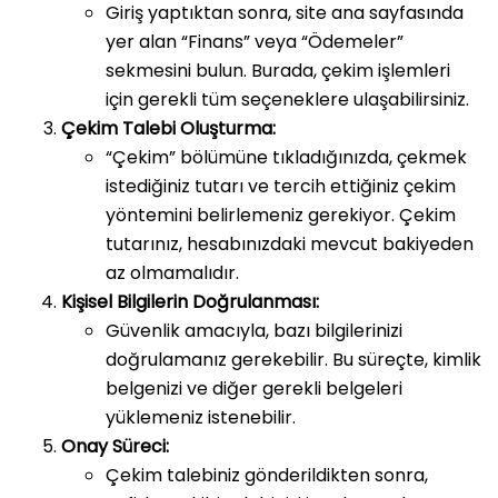
Giriş yaptıktan sonra, site ana sayfasında
yer alan “Finans” veya “Ödemeler”
sekmesini bulun. Burada, çekim işlemleri
için gerekli tüm seçeneklere ulaşabilirsiniz.
Çekim Talebi Oluşturma:
“Çekim” bölümüne tıkladığınızda, çekmek
istediğiniz tutarı ve tercih ettiğiniz çekim
yöntemini belirlemeniz gerekiyor. Çekim
tutarınız, hesabınızdaki mevcut bakiyeden
az olmamalıdır.
Kişisel Bilgilerin Doğrulanması:
Güvenlik amacıyla, bazı bilgilerinizi
doğrulamanız gerekebilir. Bu süreçte, kimlik
belgenizi ve diğer gerekli belgeleri
yüklemeniz istenebilir.
Onay Süreci:
Çekim talebiniz gönderildikten sonra,