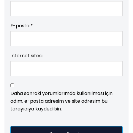
E-posta
*
İnternet sitesi
Daha sonraki yorumlarımda kullanılması için
adım, e-posta adresim ve site adresim bu
tarayıcıya kaydedilsin.