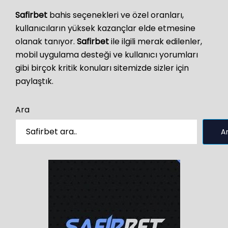
Safirbet
bahis seçenekleri ve özel oranları,
kullanıcıların yüksek kazançlar elde etmesine
olanak tanıyor.
Safirbet
ile ilgili merak edilenler,
mobil uygulama desteği ve kullanıcı yorumları
gibi birçok kritik konuları sitemizde sizler için
paylaştık.
Ara
A