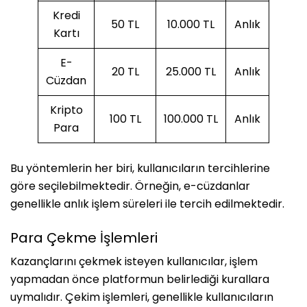
Kredi
50 TL
10.000 TL
Anlık
Kartı
E-
20 TL
25.000 TL
Anlık
Cüzdan
Kripto
100 TL
100.000 TL
Anlık
Para
Bu yöntemlerin her biri, kullanıcıların tercihlerine
göre seçilebilmektedir. Örneğin, e-cüzdanlar
genellikle anlık işlem süreleri ile tercih edilmektedir.
Para Çekme İşlemleri
Kazançlarını çekmek isteyen kullanıcılar, işlem
yapmadan önce platformun belirlediği kurallara
uymalıdır. Çekim işlemleri, genellikle kullanıcıların