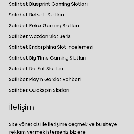
Safirbet Blueprint Gaming Slotları
Safirbet Betsoft Slotları
Safirbet Relax Gaming Slotları
Safirbet Wazdan Slot Serisi
Safirbet Endorphina Slot İncelemesi
Safirbet Big Time Gaming Slotları
Safirbet NetEnt Slotları
Safirbet Play’n Go Slot Rehberi
Safirbet Quickspin Slotları
İletişim
Site yöneticisi ile iletişime geçmek ve bu siteye
reklam vermek isterseniz bizlere