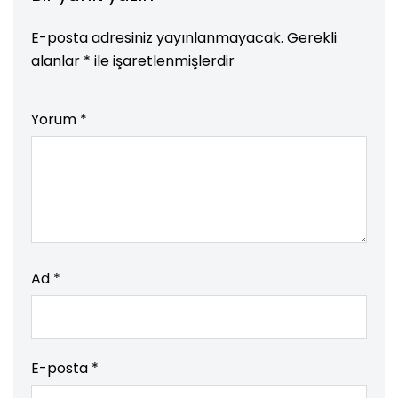
E-posta adresiniz yayınlanmayacak.
Gerekli
alanlar
*
ile işaretlenmişlerdir
Yorum
*
Ad
*
E-posta
*