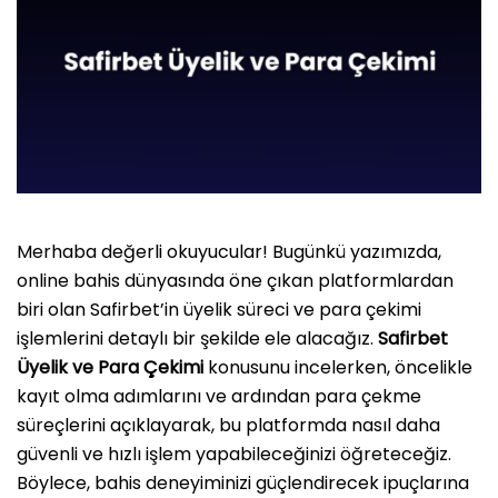
Merhaba değerli okuyucular! Bugünkü yazımızda,
online bahis dünyasında öne çıkan platformlardan
biri olan Safirbet’in üyelik süreci ve para çekimi
işlemlerini detaylı bir şekilde ele alacağız.
Safirbet
Üyelik ve Para Çekimi
konusunu incelerken, öncelikle
kayıt olma adımlarını ve ardından para çekme
süreçlerini açıklayarak, bu platformda nasıl daha
güvenli ve hızlı işlem yapabileceğinizi öğreteceğiz.
Böylece, bahis deneyiminizi güçlendirecek ipuçlarına