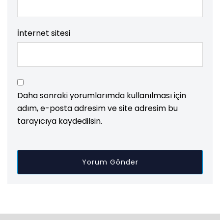
İnternet sitesi
Daha sonraki yorumlarımda kullanılması için
adım, e-posta adresim ve site adresim bu
tarayıcıya kaydedilsin.