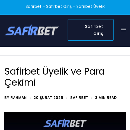
Skip
Safirbet - Safirbet Giriş - Safirbet Üyelik
to
content
Safirbet
Tog
me
Giriş
Safirbet Üyelik ve Para
Çekimi
BY
RAHMAN
20 ŞUBAT 2025
SAFIRBET
3 MIN READ