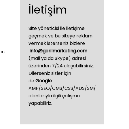
İletişim
Site yöneticisi ile iletişime
geçmek ve bu siteye reklam
vermek isterseniz bizlere
info@gorilmarketing.com
rın
(mail ya da Skype) adresi
üzerinden 7/24 ulaşabilirsiniz.
Dilerseniz sizler için
de
Google
AMP/SEO/CMS/CSS/ADS/SM/
alanlarıyla ilgili çalışma
yapabiliriz.