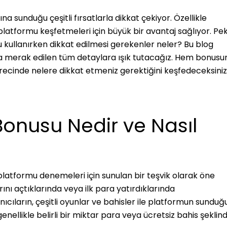
na sunduğu çeşitli fırsatlarla dikkat çekiyor. Özellikle
n platformu keşfetmeleri için büyük bir avantaj sağlıyor. Pek
u kullanırken dikkat edilmesi gerekenler neler? Bu blog
 merak edilen tüm detaylara ışık tutacağız. Hem bonusu
ecinde nelere dikkat etmeniz gerektiğini keşfedeceksiniz
onusu Nedir ve Nasıl
n platformu denemeleri için sunulan bir teşvik olarak öne
ını açtıklarında veya ilk para yatırdıklarında
anıcıların, çeşitli oyunlar ve bahisler ile platformun sunduğ
ellikle belirli bir miktar para veya ücretsiz bahis şeklin