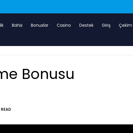
ik
Bahis
Bonuslar
Casino
Destek
Giriş
Çekim
eme Bonusu
 READ