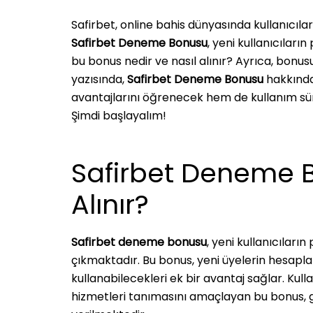
Safirbet, online bahis dünyasında kullanıcıları
Safirbet Deneme Bonusu
, yeni kullanıcıları
bu bonus nedir ve nasıl alınır? Ayrıca, bonus
yazısında,
Safirbet Deneme Bonusu
hakkında
avantajlarını öğrenecek hem de kullanım sür
Şimdi başlayalım!
Safirbet Deneme B
Alınır?
Safirbet
deneme bonusu
, yeni kullanıcıları
çıkmaktadır. Bu bonus, yeni üyelerin hesaplar
kullanabilecekleri ek bir avantaj sağlar. Kull
hizmetleri tanımasını amaçlayan bu bonus, gen