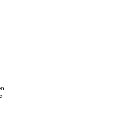
en
na