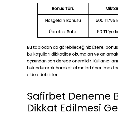
Bonus Türü
Mikta
Hoşgeldin Bonusu
500 TL’ye 
Ücretsiz Bahis
50 TL’ye 
Bu tablodan da görebileceğiniz üzere, bonusla
bu koşulları dikkatlice okumaları ve anlamala
açısından son derece önemlidir. Kullanıcılar
bulundurarak hareket etmeleri önerilmekted
elde edebilirler.
Safirbet Deneme 
Dikkat Edilmesi Ge