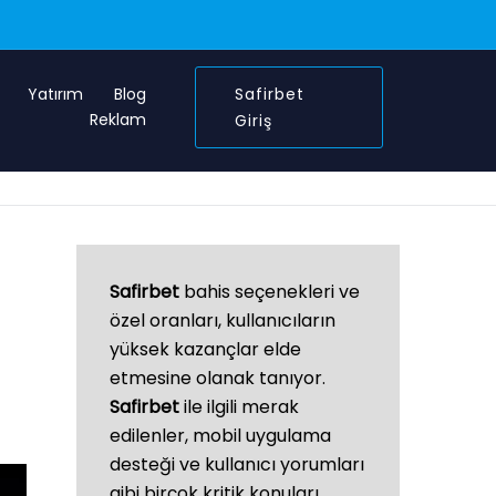
Yatırım
Blog
Safirbet
Reklam
Giriş
Safirbet
bahis seçenekleri ve
özel oranları, kullanıcıların
yüksek kazançlar elde
etmesine olanak tanıyor.
Safirbet
ile ilgili merak
edilenler, mobil uygulama
desteği ve kullanıcı yorumları
gibi birçok kritik konuları