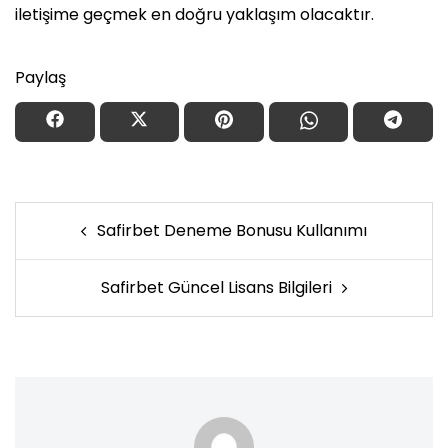
iletişime geçmek en doğru yaklaşım olacaktır.
Paylaş
Post
Safirbet Deneme Bonusu Kullanımı
navigation
Safirbet Güncel Lisans Bilgileri