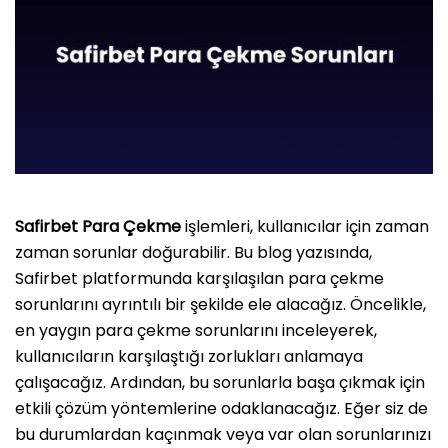
Safirbet Para Çekme
işlemleri, kullanıcılar için zaman
zaman sorunlar doğurabilir. Bu blog yazısında,
Safirbet platformunda karşılaşılan para çekme
sorunlarını ayrıntılı bir şekilde ele alacağız. Öncelikle,
en yaygın para çekme sorunlarını inceleyerek,
kullanıcıların karşılaştığı zorlukları anlamaya
çalışacağız. Ardından, bu sorunlarla başa çıkmak için
etkili çözüm yöntemlerine odaklanacağız. Eğer siz de
bu durumlardan kaçınmak veya var olan sorunlarınızı