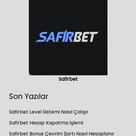
Safirbet
Son Yazılar
Safirbet Level Sistemi Nasıl Çalışır
Safirbet Hesap Kapatma İşlemi
Safirbet Bonus Çevrim Şartı Nasıl Hesaplanır