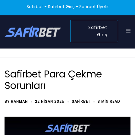
Skip
Safirbet - Safirbet Giriş - Safirbet Üyelik
to
content
Safirbet
Tog
me
Giriş
Safirbet Para Çekme
Sorunları
BY
RAHMAN
22 NISAN 2025
SAFIRBET
3 MIN READ