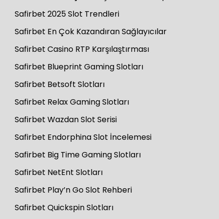
Safirbet 2025 Slot Trendleri
Safirbet En Çok Kazandıran Sağlayıcılar
Safirbet Casino RTP Karşılaştırması
Safirbet Blueprint Gaming Slotları
Safirbet Betsoft Slotları
Safirbet Relax Gaming Slotları
Safirbet Wazdan Slot Serisi
Safirbet Endorphina Slot İncelemesi
Safirbet Big Time Gaming Slotları
Safirbet NetEnt Slotları
Safirbet Play’n Go Slot Rehberi
Safirbet Quickspin Slotları