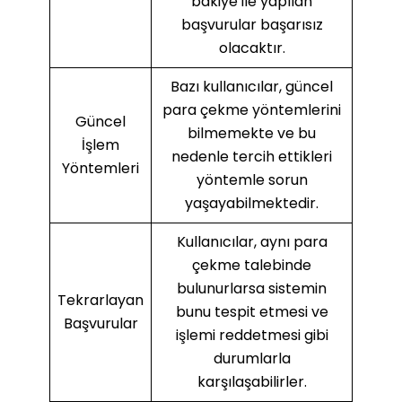
bakiye ile yapılan
başvurular başarısız
olacaktır.
Bazı kullanıcılar, güncel
para çekme yöntemlerini
Güncel
bilmemekte ve bu
İşlem
nedenle tercih ettikleri
Yöntemleri
yöntemle sorun
yaşayabilmektedir.
Kullanıcılar, aynı para
çekme talebinde
bulunurlarsa sistemin
Tekrarlayan
bunu tespit etmesi ve
Başvurular
işlemi reddetmesi gibi
durumlarla
karşılaşabilirler.