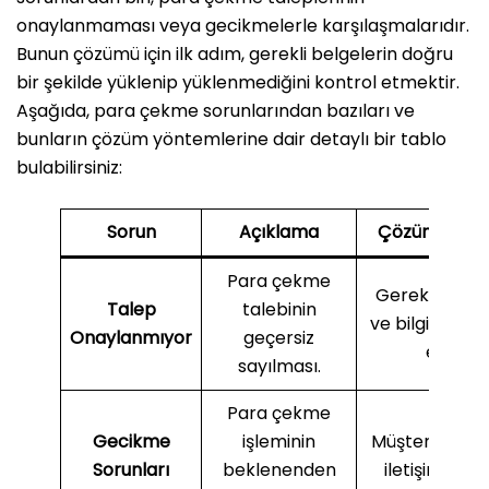
onaylanmaması veya gecikmelerle karşılaşmalarıdır.
Bunun çözümü için ilk adım, gerekli belgelerin doğru
bir şekilde yüklenip yüklenmediğini kontrol etmektir.
Aşağıda, para çekme sorunlarından bazıları ve
bunların çözüm yöntemlerine dair detaylı bir tablo
bulabilirsiniz:
Sorun
Açıklama
Çözüm Yönt
Para çekme
Gerekli belge
Talep
talebinin
ve bilgileri ko
Onaylanmıyor
geçersiz
edin.
sayılması.
Para çekme
Gecikme
işleminin
Müşteri destek
Sorunları
beklenenden
iletişime geç