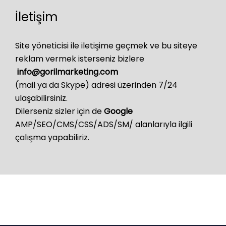
İletişim
Site yöneticisi ile iletişime geçmek ve bu siteye
reklam vermek isterseniz bizlere
info@gorilmarketing.com
(mail ya da Skype) adresi üzerinden 7/24
ulaşabilirsiniz.
Dilerseniz sizler için de
Google
AMP/SEO/CMS/CSS/ADS/SM/ alanlarıyla ilgili
çalışma yapabiliriz.