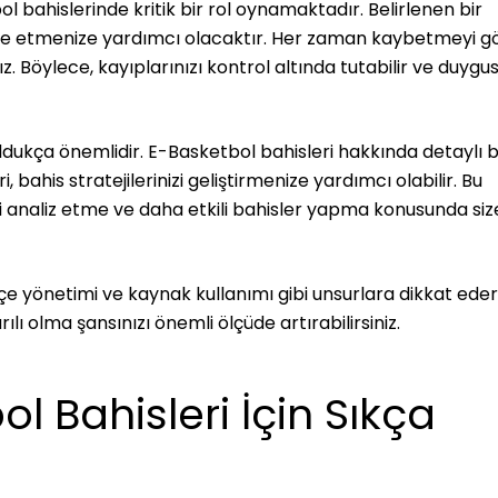
 bahislerinde kritik bir rol oynamaktadır. Belirlenen bir
mize etmenize yardımcı olacaktır. Her zaman kaybetmeyi g
z. Böylece, kayıplarınızı kontrol altında tutabilir ve duygu
dukça önemlidir. E-Basketbol bahisleri hakkında detaylı bi
, bahis stratejilerinizi geliştirmenize yardımcı olabilir. Bu
izi analiz etme ve daha etkili bahisler yapma konusunda siz
bütçe yönetimi ve kaynak kullanımı gibi unsurlara dikkat eder
lı olma şansınızı önemli ölçüde artırabilirsiniz.
l Bahisleri İçin Sıkça