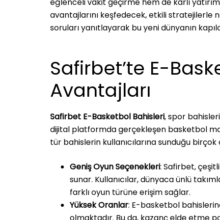
eğlenceli vakit geçirme hem de kârlı yatırım
avantajlarını keşfedecek, etkili stratejilerle
soruları yanıtlayarak bu yeni dünyanın kapıl
Safirbet’te E-Bask
Avantajları
Safirbet
E-Basketbol Bahisleri
, spor bahisle
dijital platformda gerçekleşen basketbol ma
tür bahislerin kullanıcılarına sunduğu birçok
Geniş Oyun Seçenekleri
: Safirbet, çeşi
sunar. Kullanıcılar, dünyaca ünlü takım
farklı oyun türüne erişim sağlar.
Yüksek Oranlar
: E-basketbol bahisleri
olmaktadır. Bu da, kazanç elde etme pot