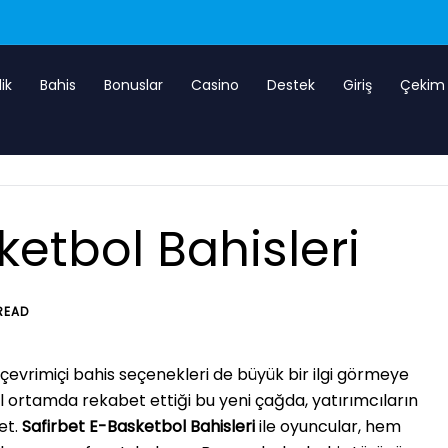
ik
Bahis
Bonuslar
Casino
Destek
Giriş
Çekim
ketbol Bahisleri
READ
, çevrimiçi bahis seçenekleri de büyük bir ilgi görmeye
al ortamda rekabet ettiği bu yeni çağda, yatırımcıların
et.
Safirbet E-Basketbol Bahisleri
ile oyuncular, hem