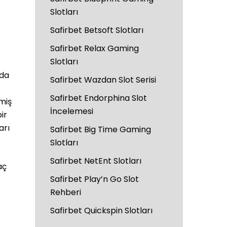
Slotları
Safirbet Betsoft Slotları
Safirbet Relax Gaming
Slotları
nda
Safirbet Wazdan Slot Serisi
Safirbet Endorphina Slot
miş
İncelemesi
ir
arı
Safirbet Big Time Gaming
Slotları
Safirbet NetEnt Slotları
aç
Safirbet Play’n Go Slot
Rehberi
Safirbet Quickspin Slotları