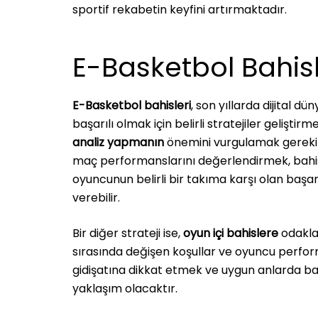
sportif rekabetin keyfini artırmaktadır.
E-Basketbol Bahisl
E-Basketbol bahisleri
, son yıllarda dijital d
başarılı olmak için belirli stratejiler geliştir
analiz yapmanın
önemini vurgulamak gerekir.
maç performanslarını değerlendirmek, bahis
oyuncunun belirli bir takıma karşı olan başa
verebilir.
Bir diğer strateji ise,
oyun içi bahislere
odakla
sırasında değişen koşullar ve oyuncu perform
gidişatına dikkat etmek ve uygun anlarda bah
yaklaşım olacaktır.