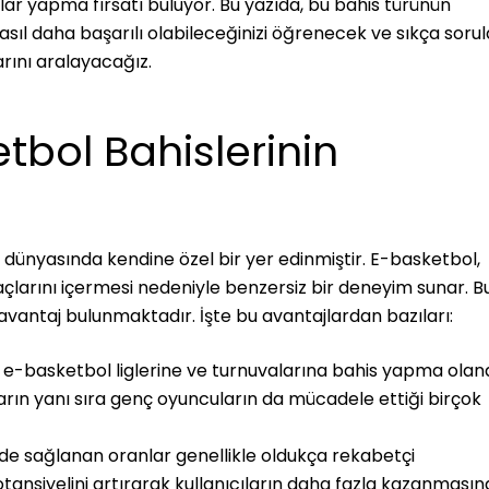
lar yapma fırsatı buluyor. Bu yazıda, bu bahis türünün
 nasıl daha başarılı olabileceğinizi öğrenecek ve sıkça soru
arını aralayacağız.
etbol Bahislerinin
ri dünyasında kendine özel bir yer edinmiştir. E-basketbol,
çlarını içermesi nedeniyle benzersiz bir deneyim sunar. B
 avantaj bulunmaktadır. İşte bu avantajlardan bazıları:
tli e-basketbol liglerine ve turnuvalarına bahis yapma olan
ların yanı sıra genç oyuncuların da mücadele ettiği birçok
nde sağlanan oranlar genellikle oldukça rekabetçi
ansiyelini artırarak kullanıcıların daha fazla kazanmasın