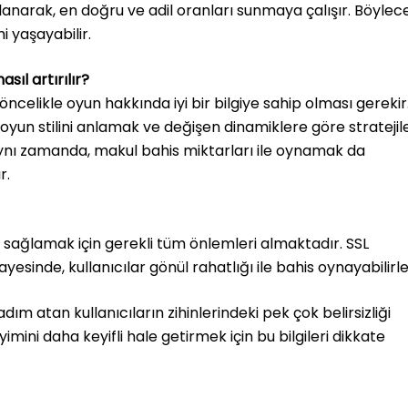
kullanarak, en doğru ve adil oranları sunmaya çalışır. Böylece
i yaşayabilir.
ıl artırılır?
öncelikle oyun hakkında iyi bir bilgiye sahip olması gerekir
 oyun stilini anlamak ve değişen dinamiklere göre stratejil
ynı zamanda, makul bahis miktarları ile oynamak da
r.
ğini sağlamak için gerekli tüm önlemleri almaktadır. SSL
ayesinde, kullanıcılar gönül rahatlığı ile bahis oynayabilirle
ım atan kullanıcıların zihinlerindeki pek çok belirsizliği
imini daha keyifli hale getirmek için bu bilgileri dikkate