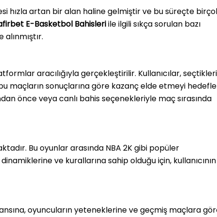
si hızla artan bir alan haline gelmiştir ve bu süreçte birço
afirbet E-Basketbol Bahisleri
ile ilgili sıkça sorulan bazı
e alınmıştır.
formlar aracılığıyla gerçekleştirilir. Kullanıcılar, seçtikler
bu maçların sonuçlarına göre kazanç elde etmeyi hedefle
ından önce veya canlı bahis seçenekleriyle maç sırasında
aktadır. Bu oyunlar arasında NBA 2K gibi popüler
dinamiklerine ve kurallarına sahip olduğu için, kullanıcının
rmansına, oyuncuların yeteneklerine ve geçmiş maçlara gö