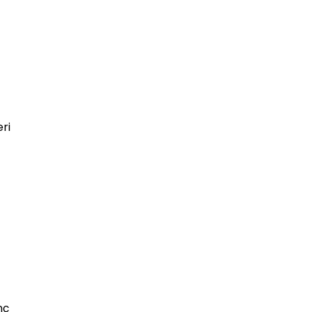
ri
nç