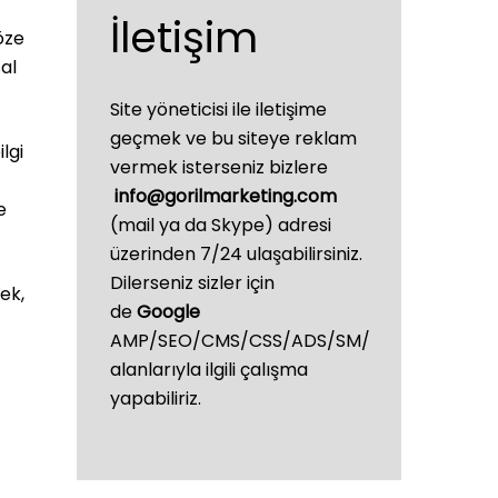
İletişim
öze
sal
Site yöneticisi ile iletişime
geçmek ve bu siteye reklam
lgi
vermek isterseniz bizlere
info@gorilmarketing.com
e
(mail ya da Skype) adresi
üzerinden 7/24 ulaşabilirsiniz.
Dilerseniz sizler için
ek,
de
Google
AMP/SEO/CMS/CSS/ADS/SM/
alanlarıyla ilgili çalışma
yapabiliriz.