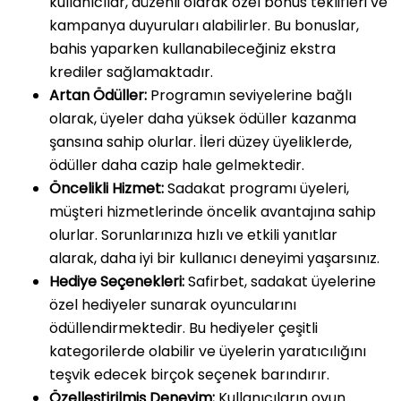
kullanıcılar, düzenli olarak özel bonus teklifleri ve
kampanya duyuruları alabilirler. Bu bonuslar,
bahis yaparken kullanabileceğiniz ekstra
krediler sağlamaktadır.
Artan Ödüller:
Programın seviyelerine bağlı
olarak, üyeler daha yüksek ödüller kazanma
şansına sahip olurlar. İleri düzey üyeliklerde,
ödüller daha cazip hale gelmektedir.
Öncelikli Hizmet:
Sadakat programı üyeleri,
müşteri hizmetlerinde öncelik avantajına sahip
olurlar. Sorunlarınıza hızlı ve etkili yanıtlar
alarak, daha iyi bir kullanıcı deneyimi yaşarsınız.
Hediye Seçenekleri:
Safirbet, sadakat üyelerine
özel hediyeler sunarak oyuncularını
ödüllendirmektedir. Bu hediyeler çeşitli
kategorilerde olabilir ve üyelerin yaratıcılığını
teşvik edecek birçok seçenek barındırır.
Özelleştirilmiş Deneyim:
Kullanıcıların oyun