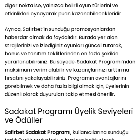
diğer nokta ise, yalnızca belirli oyun türlerini ve
etkinlikleri oynayarak puan kazanabilecekleridir.
Ayrıca, Safirbet’in sunduğu promosyonlardan
haberdar olmak da faydalıdır. Burada yer alan
strajilerinizi ve izlediğiniz oyunları güncel tutarak,
bonus ve tanıtım tekliflerinden en fazla şekilde
yararlanabilirsiniz. Bu sayede, Sadakat Programı’ndan
maksimum verim alabilir ve kazançlarınızı arttırma
fırsatını yakalayabilirsiniz. Programın avantajlarını
görebilmek ve daha fazla bilgi almak için, üyelerinin
düzenli olarak duyuruları takip etmesi önerilir.
Sadakat Programı Üyelik Seviyeleri
ve Ödüller
Safirbet Sadakat Programı
, kullanıcılarına sunduğu