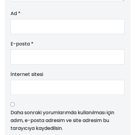
Ad
*
E-posta
*
İnternet sitesi
Daha sonraki yorumlarımda kullanılması için
adım, e-posta adresim ve site adresim bu
tarayıcıya kaydedilsin.