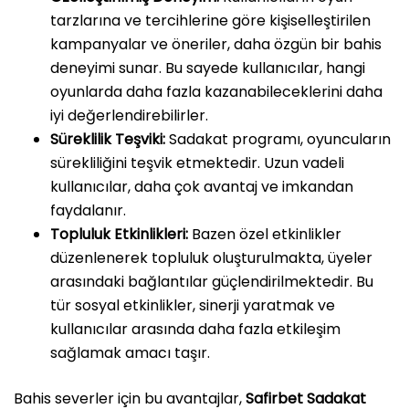
tarzlarına ve tercihlerine göre kişiselleştirilen
kampanyalar ve öneriler, daha özgün bir bahis
deneyimi sunar. Bu sayede kullanıcılar, hangi
oyunlarda daha fazla kazanabileceklerini daha
iyi değerlendirebilirler.
Süreklilik Teşviki:
Sadakat programı, oyuncuların
sürekliliğini teşvik etmektedir. Uzun vadeli
kullanıcılar, daha çok avantaj ve imkandan
faydalanır.
Topluluk Etkinlikleri:
Bazen özel etkinlikler
düzenlenerek topluluk oluşturulmakta, üyeler
arasındaki bağlantılar güçlendirilmektedir. Bu
tür sosyal etkinlikler, sinerji yaratmak ve
kullanıcılar arasında daha fazla etkileşim
sağlamak amacı taşır.
Bahis severler için bu avantajlar,
Safirbet Sadakat