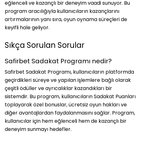
eğlenceli ve kazançlı bir deneyim vaadi sunuyor. Bu
program aracılığıyla kullanıcıların kazançlarını
artırmalarının yanı sıra, oyun oynama süreçleri de
keyifli hale geliyor.
Sıkça Sorulan Sorular
Safirbet Sadakat Programı nedir?
Safirbet Sadakat Programı, kullanıcıların platformda
geçirdikleri süreye ve yapılan işlemlere bağlı olarak
çeşitli ödüller ve ayrıcalıklar kazandıkları bir
sistemdir. Bu program, kullanıcıların Sadakat Puanları
toplayarak özel bonuslar, ücretsiz oyun hakları ve
diğer avantajlardan faydalanmasını sağlar. Program,
kullanıcılar için hem eğlenceli hem de kazançlı bir
deneyim sunmayı hedefler.