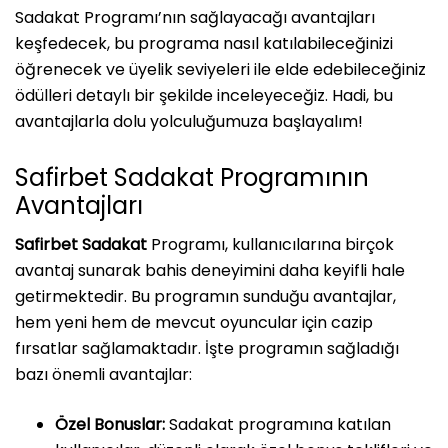
Sadakat Programı’nın sağlayacağı avantajları
keşfedecek, bu programa nasıl katılabileceğinizi
öğrenecek ve üyelik seviyeleri ile elde edebileceğiniz
ödülleri detaylı bir şekilde inceleyeceğiz. Hadi, bu
avantajlarla dolu yolculuğumuza başlayalım!
Safirbet Sadakat Programının
Avantajları
Safirbet
Sadakat
Programı, kullanıcılarına birçok
avantaj sunarak bahis deneyimini daha keyifli hale
getirmektedir. Bu programın sunduğu avantajlar,
hem yeni hem de mevcut oyuncular için cazip
fırsatlar sağlamaktadır. İşte programın sağladığı
bazı önemli avantajlar:
Özel Bonuslar:
Sadakat programına katılan