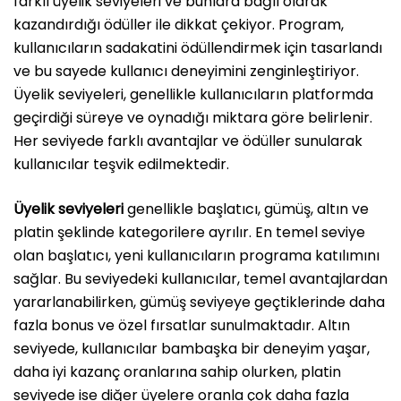
farklı üyelik seviyeleri ve bunlara bağlı olarak
kazandırdığı ödüller ile dikkat çekiyor. Program,
kullanıcıların sadakatini ödüllendirmek için tasarlandı
ve bu sayede kullanıcı deneyimini zenginleştiriyor.
Üyelik seviyeleri, genellikle kullanıcıların platformda
geçirdiği süreye ve oynadığı miktara göre belirlenir.
Her seviyede farklı avantajlar ve ödüller sunularak
kullanıcılar teşvik edilmektedir.
Üyelik seviyeleri
genellikle başlatıcı, gümüş, altın ve
platin şeklinde kategorilere ayrılır. En temel seviye
olan başlatıcı, yeni kullanıcıların programa katılımını
sağlar. Bu seviyedeki kullanıcılar, temel avantajlardan
yararlanabilirken, gümüş seviyeye geçtiklerinde daha
fazla bonus ve özel fırsatlar sunulmaktadır. Altın
seviyede, kullanıcılar bambaşka bir deneyim yaşar,
daha iyi kazanç oranlarına sahip olurken, platin
seviyede ise diğer üyelere oranla çok daha fazla