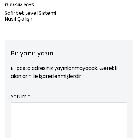
17 KASIM 2025
Safirbet Level Sistemi
Nasıl Çalışır
Bir yanıt yazın
E-posta adresiniz yayınlanmayacak.
Gerekli
alanlar
*
ile işaretlenmişlerdir
Yorum
*