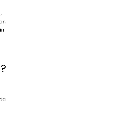
,
lan
in
ı?
 da