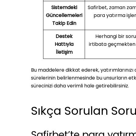
Sistemdeki
Safirbet, zaman zam
Güncellemeleri
para yatırma işle
Takip Edin
Destek
Herhangi bir soru
Hattıyla
irtibata geçmekten
İletişim
Bu maddelere dikkat ederek, yatırımlarınızı da
sürelerinin belirlenmesinde bu unsurların e
sürecinizi daha verimli hale getirebilirsiniz.
Sıkça Sorulan Soru
Safirbet’te para yatır