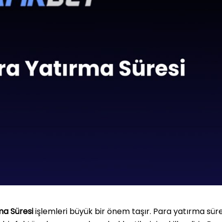
ma Süresi
işlemleri büyük bir önem taşır. Para yatırma süre