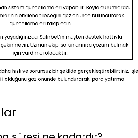
an sistem güncellemeleri yapabilir. Böyle durumlarda,
mlerinin etkilenebileceğini göz önünde bulundurarak
güncellemeleri takip edin.
n yaşadığınızda, Safirbet’in müşteri destek hattıyla
 çekinmeyin. Uzman ekip, sorunlarınıza çözüm bulmak
için yardımcı olacaktır.
ha hızlı ve sorunsuz bir şekilde gerçekleştirebilirsiniz. İş
tkili olduğunu göz önünde bulundurarak, para yatırma
lar
ma süresi ne kadardır?