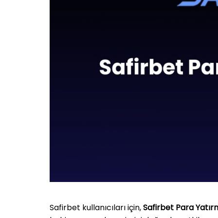
Safirbet kullanıcıları için,
Safirbet Para Yatır