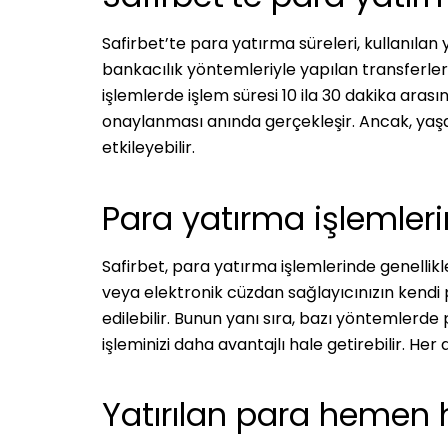
Safirbet’te para yatırma süreleri, kullanılan
bankacılık yöntemleriyle yapılan transferler
işlemlerde işlem süresi 10 ila 30 dakika arasın
onaylanması anında gerçekleşir. Ancak, yaş
etkileyebilir.
Para yatırma işlemleri
Safirbet, para yatırma işlemlerinde genellik
veya elektronik cüzdan sağlayıcınızın kendi p
edilebilir. Bunun yanı sıra, bazı yöntemler
işleminizi daha avantajlı hale getirebilir. Her
Yatırılan para hemen