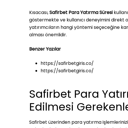
Kısacası,
Safirbet Para Yatırma Süresi
kullanı
göstermekte ve kullanıcı deneyimini direkt o
yatırımcıların hangi yöntemi seçeceğine karar
alması önemlidir.
Benzer Yazılar
https://safirbetgiris.co/
https://safirbetgiris.co/
Safirbet Para Yatı
Edilmesi Gerekenl
Safirbet üzerinden para yatırma işlemleriniz