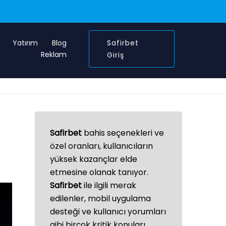
Yatırım
Blog
Safirbet
Reklam
Giriş
Safirbet
bahis seçenekleri ve
özel oranları, kullanıcıların
yüksek kazançlar elde
etmesine olanak tanıyor.
Safirbet
ile ilgili merak
edilenler, mobil uygulama
desteği ve kullanıcı yorumları
gibi birçok kritik konuları