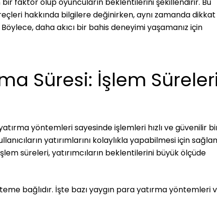
 faktör olup oyuncuların beklentilerini şekillendirir. Bu
reçleri hakkında bilgilere değinirken, aynı zamanda dikkat
 Böylece, daha akıcı bir bahis deneyimi yaşamanız için
ma Süresi: İşlem Süreler
 yatırma yöntemleri sayesinde işlemleri hızlı ve güvenilir bi
lanıcıların yatırımlarını kolaylıkla yapabilmesi için sağla
şlem süreleri, yatırımcıların beklentilerini büyük ölçüde
önteme bağlıdır. İşte bazı yaygın para yatırma yöntemleri 