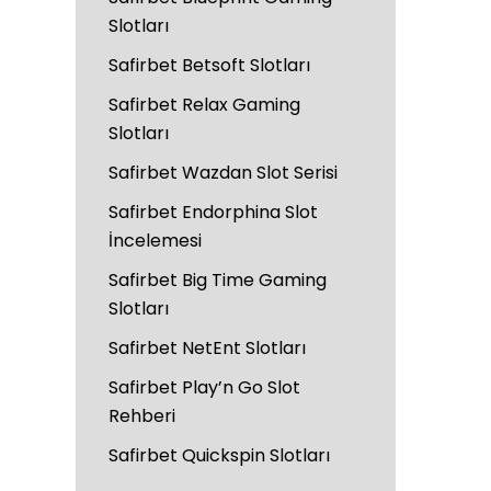
Slotları
Safirbet Betsoft Slotları
Safirbet Relax Gaming
Slotları
Safirbet Wazdan Slot Serisi
Safirbet Endorphina Slot
İncelemesi
Safirbet Big Time Gaming
Slotları
Safirbet NetEnt Slotları
Safirbet Play’n Go Slot
Rehberi
Safirbet Quickspin Slotları