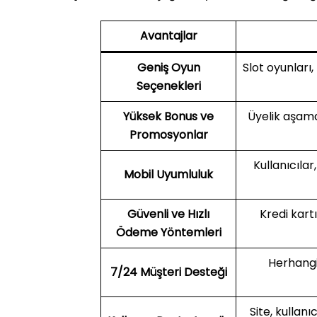
Avantajlar
Geniş Oyun
Slot oyunları,
Seçenekleri
Yüksek Bonus ve
Üyelik aşama
Promosyonlar
Kullanıcıla
Mobil Uyumluluk
Güvenli ve Hızlı
Kredi kartı
Ödeme Yöntemleri
Herhangi 
7/24 Müşteri Desteği
Site, kullan