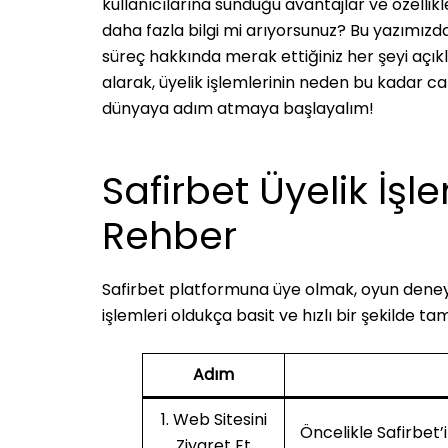
kullanıcılarına sunduğu avantajlar ve özellik
daha fazla bilgi mi arıyorsunuz? Bu yazımızd
süreç hakkında merak ettiğiniz her şeyi açık
alarak, üyelik işlemlerinin neden bu kadar c
dünyaya adım atmaya başlayalım!
Safirbet Üyelik İşl
Rehber
Safirbet platformuna üye olmak, oyun deneyi
işlemleri oldukça basit ve hızlı bir şekilde 
Adım
1. Web Sitesini
Öncelikle Safirbet’
Ziyaret Et