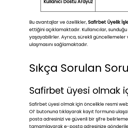
Kullanıcı Dostu Arayüz
Bu avantajlar ve özellikler,
Safirbet Üyelik İşl
ettiğini açıklamaktadır. Kullanıcılar, sunduğu
yaşayabilirler. Ayrıca, sürekli güncellemeler 
ulaşmasını sağlamaktadır.
Sıkça Sorulan Soru
Safirbet üyesi olmak 
Safirbet üyesi olmak için öncelikle resmi we
Ol’ butonuna tıklayarak kayıt formuna ulaşabili
posta adresinizi ve güvenli bir şifre belirlem
tamamlayarak e-posta adresinize gönderilen on