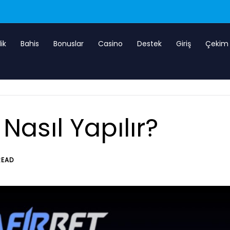
ik
Bahis
Bonuslar
Casino
Destek
Giriş
Çekim
 Nasıl Yapılır?
READ