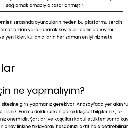
sağlamak amacıyla tasarlanmıştır.
emleri
sırasında oyuncuların neden bu platformu tercih
 fırsatlardan yararlanarak keyifli bir bahis deneyimi
ve yenilikler, kullanıcıların her zaman en iyi hizmete
lar
için ne yapmalıyım?
b sitesine giriş yapmanız gerekiyor. Anasayfada yer alan ‘
rsiniz. Formu doldururken gerekli kişisel bilgilerinizi, e-
eniz önemlidir. Şartları ve koşulları kabul ettikten sonra ka
ay linkine tıklayarak hesabınızı aktif hale getirebilirsin