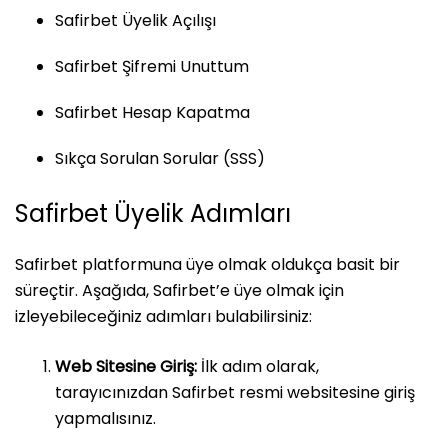
Safirbet Üyelik Açılışı
Safirbet Şifremi Unuttum
Safirbet Hesap Kapatma
Sıkça Sorulan Sorular (SSS)
Safirbet Üyelik Adımları
Safirbet platformuna üye olmak oldukça basit bir
süreçtir. Aşağıda, Safirbet’e üye olmak için
izleyebileceğiniz adımları bulabilirsiniz:
Web Sitesine Giriş:
İlk adım olarak,
tarayıcınızdan
Safirbet
resmi websitesine giriş
yapmalısınız.