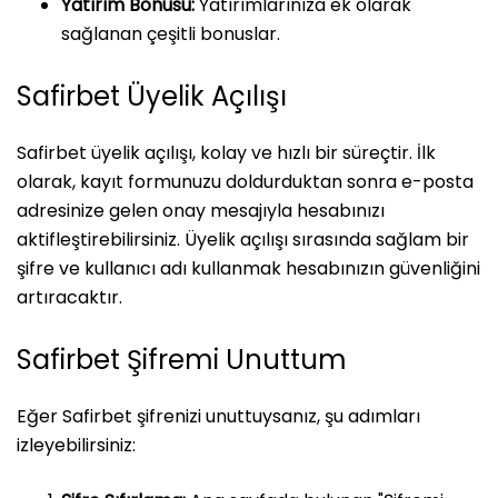
Yatırım Bonusu:
Yatırımlarınıza ek olarak
sağlanan çeşitli bonuslar.
Safirbet Üyelik Açılışı
Safirbet üyelik açılışı, kolay ve hızlı bir süreçtir. İlk
olarak, kayıt formunuzu doldurduktan sonra e-posta
adresinize gelen onay mesajıyla hesabınızı
aktifleştirebilirsiniz. Üyelik açılışı sırasında sağlam bir
şifre ve kullanıcı adı kullanmak hesabınızın güvenliğini
artıracaktır.
Safirbet Şifremi Unuttum
Eğer Safirbet şifrenizi unuttuysanız, şu adımları
izleyebilirsiniz: