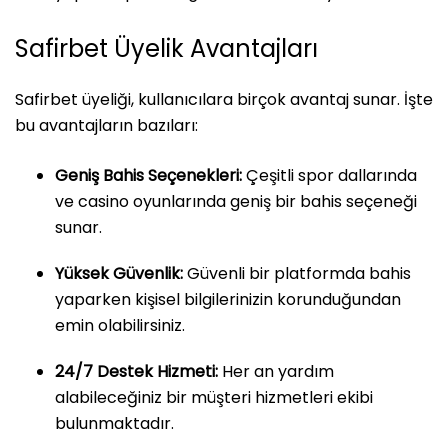
Safirbet Üyelik Avantajları
Safirbet üyeliği, kullanıcılara birçok avantaj sunar. İşte
bu avantajların bazıları:
Geniş Bahis Seçenekleri:
Çeşitli spor dallarında
ve casino oyunlarında geniş bir bahis seçeneği
sunar.
Yüksek Güvenlik:
Güvenli bir platformda bahis
yaparken kişisel bilgilerinizin korunduğundan
emin olabilirsiniz.
24/7 Destek Hizmeti:
Her an yardım
alabileceğiniz bir müşteri hizmetleri ekibi
bulunmaktadır.