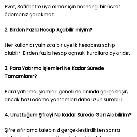
Evet, Safirbet’e üye olmak için herhangi bir ücret
ödemeniz gerekmez.
2. Birden Fazla Hesap Açabilir miyim?
Her kullanıcı yalnızca bir üyelik hesabına sahip
olabilir. Birden fazla hesap açmak, kurallara aykırıdır.
3. Para Yatırma İşlemleri Ne Kadar Sürede
Tamamlanır?
Para yatırma işlemleri genellikle anında gerçekleşir,
ancak bazı ödeme yöntemleri daha uzun sürebilir.
4. Unuttuğum Şifreyi Ne Kadar Sürede Geri Alabilirim?
Şifre sıfırlama talebinizi gerçekleştirdikten sonra