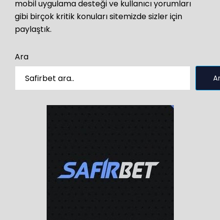
mobil uygulama desteği ve kullanıcı yorumları
gibi birçok kritik konuları sitemizde sizler için
paylaştık.
Ara
A