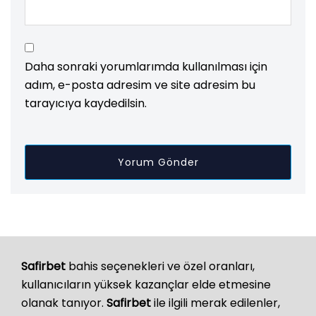
Daha sonraki yorumlarımda kullanılması için
adım, e-posta adresim ve site adresim bu
tarayıcıya kaydedilsin.
Safirbet
bahis seçenekleri ve özel oranları,
kullanıcıların yüksek kazançlar elde etmesine
olanak tanıyor.
Safirbet
ile ilgili merak edilenler,