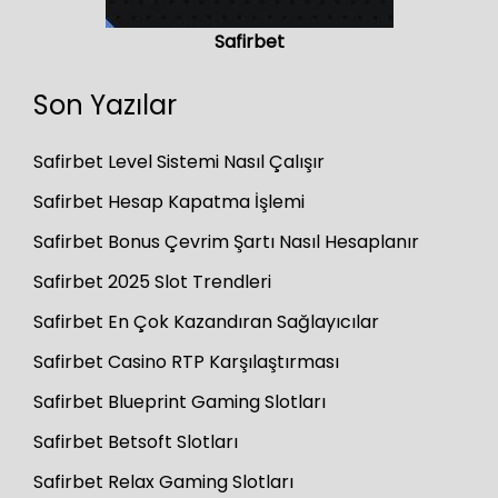
Safirbet
Son Yazılar
Safirbet Level Sistemi Nasıl Çalışır
Safirbet Hesap Kapatma İşlemi
Safirbet Bonus Çevrim Şartı Nasıl Hesaplanır
Safirbet 2025 Slot Trendleri
Safirbet En Çok Kazandıran Sağlayıcılar
Safirbet Casino RTP Karşılaştırması
Safirbet Blueprint Gaming Slotları
Safirbet Betsoft Slotları
Safirbet Relax Gaming Slotları