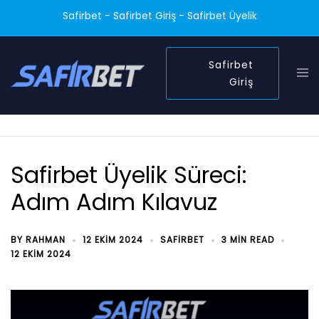
Skip
Safirbet - Safirbet Giriş - Safirbet Üyelik
to
content
Safirbet
Tog
me
Giriş
Safirbet Üyelik Süreci:
Adım Adım Kılavuz
BY
RAHMAN
12 EKIM 2024
SAFIRBET
3 MIN READ
12 EKIM 2024