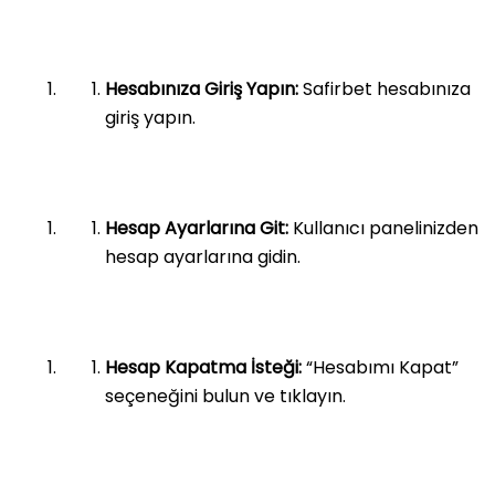
Hesabınıza Giriş Yapın:
Safirbet
hesabınıza
giriş yapın.
Hesap Ayarlarına Git:
Kullanıcı panelinizden
hesap ayarlarına gidin.
Hesap Kapatma İsteği:
“Hesabımı Kapat”
seçeneğini bulun ve tıklayın.