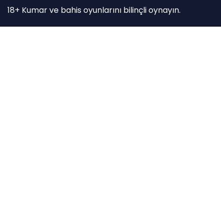
18+ Kumar ve bahis oyunlarını bilinçli oynayın.