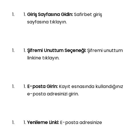
Giriş Sayfasına Gidin:
Safirbet
giriş
sayfasına tıklayın.
Şifremi Unuttum Seçeneği:
Şifremi unuttum
linkine tıklayın.
E-posta Girin:
Kayıt esnasında kullandığınız
e-posta adresinizi girin.
Yenileme Linki:
E-posta adresinize