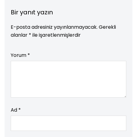
Bir yanıt yazın
E-posta adresiniz yayınlanmayacak.
Gerekli
alanlar
*
ile işaretlenmişlerdir
Yorum
*
Ad
*