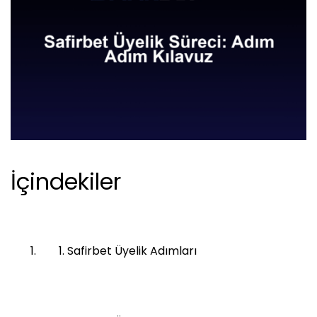
İçindekiler
Safirbet Üyelik Adımları