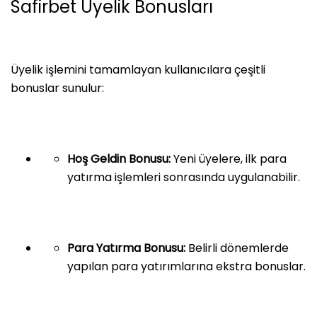
Safirbet Üyelik Bonusları
Üyelik işlemini tamamlayan kullanıcılara çeşitli
bonuslar sunulur:
Hoş Geldin Bonusu:
Yeni üyelere, ilk para
yatırma işlemleri sonrasında uygulanabilir.
Para Yatırma Bonusu:
Belirli dönemlerde
yapılan para yatırımlarına ekstra bonuslar.