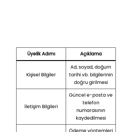
Üyelik Adımı
Açıklama
Ad, soyad, doğum
Kişisel Bilgiler
tarihi vb. bilgilerinin
doğru girilmesi
Güncel e-posta ve
telefon
İletişim Bilgileri
numarasının
kaydedilmesi
Ödeme yöntemleri