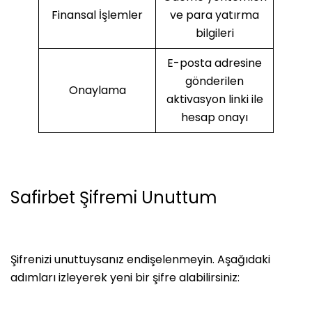
Finansal İşlemler
ve para yatırma
bilgileri
E-posta adresine
gönderilen
Onaylama
aktivasyon linki ile
hesap onayı
Safirbet Şifremi Unuttum
Şifrenizi unuttuysanız endişelenmeyin. Aşağıdaki
adımları izleyerek yeni bir şifre alabilirsiniz: