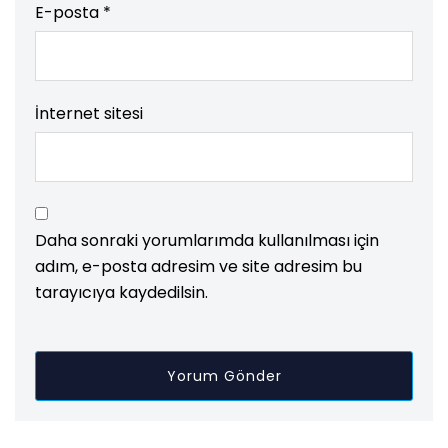
E-posta
*
İnternet sitesi
Daha sonraki yorumlarımda kullanılması için
adım, e-posta adresim ve site adresim bu
tarayıcıya kaydedilsin.